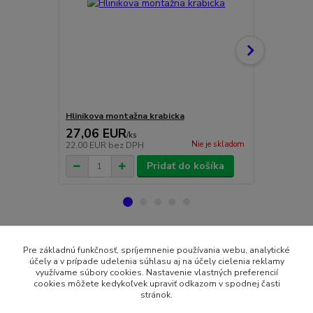
Hlinikova montažna krabicka
HDD 2000GB
27,06 EUR
97,17 E
/
ks
Nie je skladom
22,00 EUR
bez DPH
79,00 EUR
b
Pridať do košíka
Tovar zaradený v kategóriách
Pre základnú funkčnosť, spríjemnenie používania webu, analytické
účely a v prípade udelenia súhlasu aj na účely cielenia reklamy
využívame súbory cookies. Nastavenie vlastných preferencií
AKCIA
cookies môžete kedykoľvek upraviť odkazom v spodnej časti
stránok.
8-Kamerové sety