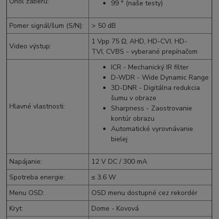
Uhol záberu
:
99 ° (naše testy)
Pomer signál/šum (S/N)
:
> 50
dB
1
Vpp
75 Ω,
AHD
,
HD-CVI
,
HD-
Video výstup
:
TVI
,
CVBS
- vyberané prepínačom
ICR - Mechanický IR filter
D-WDR - Wide Dynamic Range
3D-DNR - Digitálna redukcia
šumu v obraze
Hlavné vlastnosti
:
Sharpness - Zaostrovanie
kontúr obrazu
Automatické vyrovnávanie
bielej
Napájanie
:
12 V
DC
/ 300 mA
Spotreba energie
:
≤ 3.6 W
Menu OSD
:
OSD menu dostupné cez rekordér
Kryt
:
Dome - Kovová