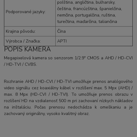
polština, angličtina, bulharsky,
čeština, francúzština, španielčina,
Podporované jazyky
:
nemčina, portugalčina, ruština,
turečtina, maďarčina, taliančina
Krajina pôvodu
:
Čína
Výrobca / Značka
:
APTI
POPIS KAMERA
Megapixelová kamera so senzorom 1/2.9" CMOS a AHD / HD-CVI
/ HD-TVI / CVBS.
Rozhranie AHD / HD-CVI / HD-TVI umožňuje prenos analógového
video signálu cez koaxiálny kábel v rozlíšení max. 5 Mpx (AHD) /
max. 8 Mpx (HD-CVI / HD-TVI). To umožňuje prenos obrazu v
rozlíšení HD na vzdialenosť 500 m pri zachovaní nízkych nákladov
na inštaláciu. Počas prenosu nedochádza k omeškaniu a je
zachovaný originálny, vysoko kvalitný obraz.