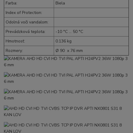
Farba
:
Biela
Index of Protection
:
Odolná voči vandalom
:
Prevádzková teplota
:
-10 °C ... 50 °C
Hmotnosť
:
0.136 kg
Rozmery
:
Ø 90 x 76 mm