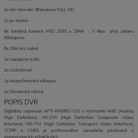
1x dvr rekorder 8Kanalove FULL HD
1x pc myska
8x farebná kamera AHD 2592 x 1944 - 5
Mpx
uhol zaberu
99stupnov
8x 20m bnc kabel
2x napajacie trafo
1x rozbočovač
1x bezpečtnostná nálepka
1x Slovenský návod
POPIS DVR
Digitálny zapisovač APTI-NX0801-S31 s rozhraním AHD (Analog
High Definition), HD-CVI (High Definition Composite Video
Interface), HD-TVI (High Definition Transport Video Interface),
TCP/IP a CVBS je profesionálne zariadenie používané v
monitorovacích inštaláciách.