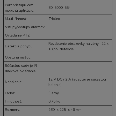
Port prístupu cez
80, 5000, 554
mobilnú aplikáciu
:
Multi-činnosť
:
Triplex
Vstupy/výstupy alarmov
:
Ovládanie PTZ
:
Rozdelenie obrazovky na zóny : 22 x
Detekcia pohybu
:
18 pól detekcie
Obsluha myšou
:
Súčasťou sady je IR
diaľkové ovládanie
:
12 V
DC
/ 2 A (adaptér je súčastou
Napájanie
:
balenia)
Farba
:
Čierny
Hmotnosť
:
0.75 kg
Rozmery
:
260 x 225 x 46 mm