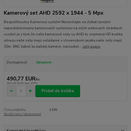
Kamerový set AHD 2592 x 1944 - 5 Mpx
Bezpečtnostny Kamerový systém Nenechajte sa zlakat lacnými
napodobeninamy kamerových systemov na iných webových stránkach,
rozdiel je v tom že naše kamerové sety su AHD to znamená HD kvalita
obrazu,naše sety majú ovládanie v slovenskom jazyku,naše sety majú
20m BNC kábel ku každej kamere, narozdiel...
celý popis
Dostupnosť
Skladom
490,77 EUR
/
ks
399,00 EUR
bez DPH
Pridať do košíka
Číslo produktu:
1235
Strážiť cenu / dostupnosť