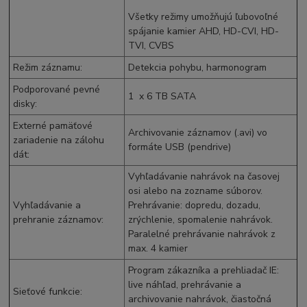
Všetky režimy umožňujú ľubovoľné
spájanie kamier AHD, HD-CVI, HD-
TVI, CVBS
Režim záznamu
:
Detekcia pohybu, harmonogram
Podporované pevné
1 x 6 TB
SATA
disky
:
Externé pamäťové
Archivovanie záznamov (.avi) vo
zariadenie na zálohu
formáte USB (pendrive)
dát
:
Vyhľadávanie nahrávok na časovej
osi alebo na zozname súborov.
Vyhľadávanie a
Prehrávanie: dopredu, dozadu,
prehranie záznamov
:
zrýchlenie, spomalenie nahrávok.
Paralelné prehrávanie nahrávok z
max. 4 kamier
Program zákazníka a prehliadač IE:
live náhľad, prehrávanie a
Sieťové funkcie
:
archivovanie nahrávok, čiastočná