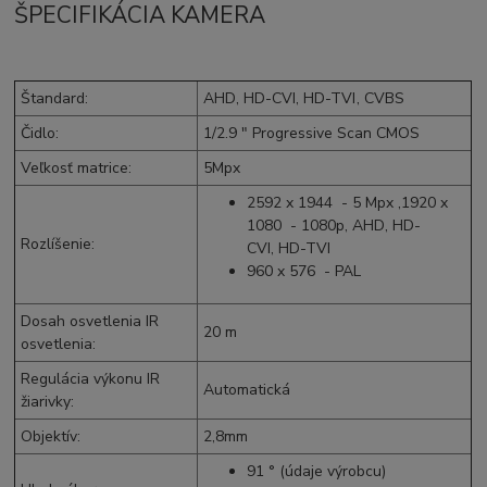
ŠPECIFIKÁCIA KAMERA
Štandard
:
AHD
,
HD-CVI
,
HD-TVI
,
CVBS
Čidlo
:
1/2.9 " Progressive Scan CMOS
Veľkosť matrice
:
5Mpx
2592 x 1944 - 5
Mpx
,1920 x
1080 -
1080p
,
AHD
,
HD-
Rozlíšenie
:
CVI
,
HD-TVI
960 x 576 -
PAL
Dosah osvetlenia IR
20 m
osvetlenia
:
Regulácia výkonu IR
Automatická
žiarivky
:
Objektív
:
2,8mm
91 ° (údaje výrobcu)