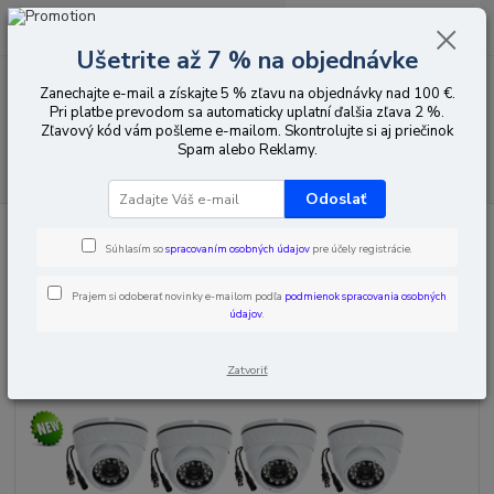
0
ks
EUR
za
0,00 EUR
Ušetrite až 7 % na objednávke
Zanechajte e-mail a získajte 5 % zľavu na objednávky nad 100 €.
Menu
Pri platbe prevodom sa automaticky uplatní ďalšia zľava 2 %.
Zľavový kód vám pošleme e-mailom. Skontrolujte si aj priečinok
Spam alebo Reklamy.
Hľadať
Odoslať
Úvod
KAMEROVE SETY
8-Kamerové sety
Kamerový Systém 8ch
kamery AHD FULL HD 5MPx Dome
Súhlasím so
spracovaním osobných údajov
pre účely registrácie.
Kamerový Systém 8ch kamery
Prajem si odoberať novinky e-mailom podľa
podmienok spracovania osobných
údajov
.
AHD FULL HD 5MPx Dome
Zatvoriť
Novinka
TOP produkt
Doprava ZADARMO