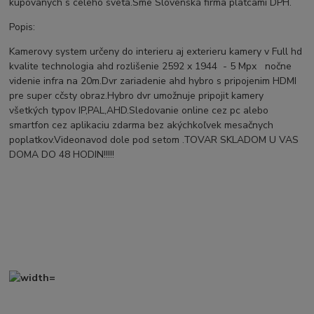
kupovanych s celeho sveta.Sme Slovenská firma platcami DPH.
Popis:
Kamerovy system určeny do interieru aj exterieru kamery v Full hd
kvalite technologia ahd rozlišenie 2592 x 1944 - 5
Mpx
nočne
videnie infra na 20m.Dvr zariadenie ahd hybro s pripojenim HDMI
pre super cčsty obraz.Hybro dvr umožnuje pripojit kamery
všetkých typov IP,PAL,AHD.Sledovanie online cez pc alebo
smartfon cez aplikaciu zdarma bez akýchkoľvek mesačnych
poplatkov.Videonavod dole pod setom .TOVAR SKLADOM U VAS
DOMA DO 48 HODIN!!!!!