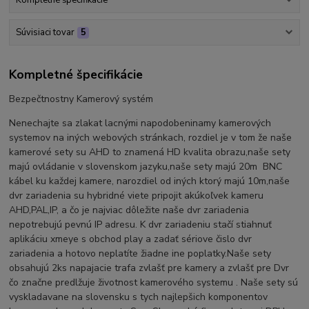
Kompletné špecifikácie
Súvisiaci tovar
5
Kompletné špecifikácie
Bezpečtnostny Kamerový systém
Nenechajte sa zlakat lacnými napodobeninamy kamerových
systemov na iných webových stránkach, rozdiel je v tom že naše
kamerové sety su AHD to znamená HD kvalita obrazu,naše sety
majú ovládanie v slovenskom jazyku,naše sety majú 20m BNC
kábel ku každej kamere, narozdiel od iných ktorý majú 10m,naše
dvr zariadenia su hybridné viete pripojit akúkoľvek kameru
AHD,PAL,IP, a čo je najviac dôležite naše dvr zariadenia
nepotrebujú pevnú IP adresu. K dvr zariadeniu stačí stiahnuť
aplikáciu xmeye s obchod play a zadať sériove čislo dvr
zariadenia a hotovo neplatíte žiadne ine poplatky.Naše sety
obsahujú 2ks napajacie trafa zvlašť pre kamery a zvlašť pre Dvr
čo značne predlžuje životnost kamerového systemu . Naše sety sú
vyskladavane na slovensku s tych najlepšich komponentov