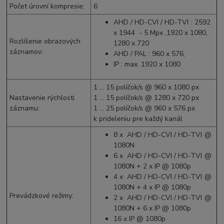
Počet úrovní kompresie
:
6
AHD
/
HD-CVI
/
HD-TVI
: 2592
x 1944 - 5
Mpx
,1920 x 1080,
Rozlíšenie obrazových
1280 x 720
záznamov
:
AHD
/
PAL
: 960 x 576,
IP : max. 1920 x 1080
1 ... 15
políčok/s
@ 960 x 1080 px
Nastavenie rýchlosti
1 ... 15
políčok/s
@ 1280 x 720 px
záznamu
:
1 ... 25
políčok/s
@ 960 x 576 px
k prideleniu pre každý kanál
8 x
AHD
/
HD-CVI
/
HD-TVI
@
1080N
6 x
AHD
/
HD-CVI
/
HD-TVI
@
1080N + 2 x IP @
1080p
4 x
AHD
/
HD-CVI
/
HD-TVI
@
1080N + 4 x IP @
1080p
Prevádzkové režimy
:
2 x
AHD
/
HD-CVI
/
HD-TVI
@
1080N + 6 x IP @
1080p
16 x IP @
1080p