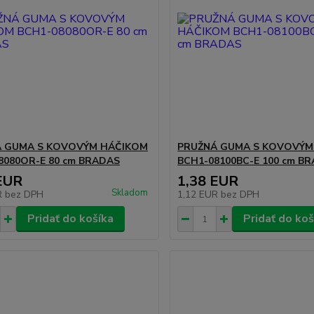
Á GUMA S KOVOVÝM HÁČIKOM
PRUŽNÁ GUMA S KOVOVÝM
8080OR-E 80 cm BRADAS
BCH1-08100BC-E 100 cm B
EUR
1,38 EUR
Skladom
R
bez DPH
1,12 EUR
bez DPH
Pridať do košíka
Pridať do koš