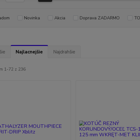
adom
Novinka
Akcia
Doprava ZADARMO
TO
šie
Najlacnejšie
Najdrahšie
m 1-72 z 236