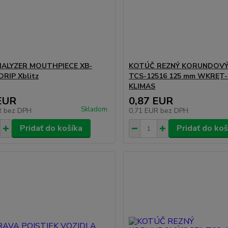
ALYZER MOUTHPIECE XB-
KOTÚČ REZNÝ KORUNDOVÝ
DRIP Xblitz
TCS-12516 125 mm WKRĘT
KLIMAS
EUR
0,87 EUR
Skladom
R
bez DPH
0,71 EUR
bez DPH
Pridať do košíka
Pridať do koš