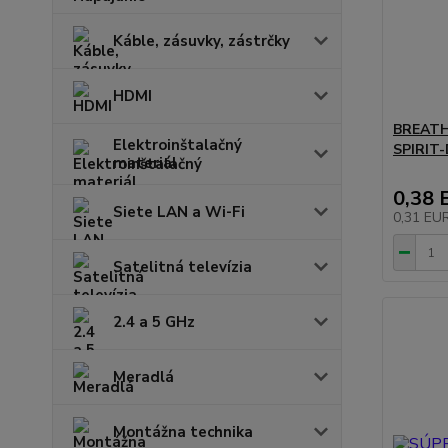
Káble, zásuvky, zástrčky
HDMI
BREATH
Elektroinštalačný
SPIRIT-
materiál
0,38 
Siete LAN a Wi-Fi
0,31 EU
Satelitná televízia
2.4 a 5 GHz
Meradlá
Montážna technika