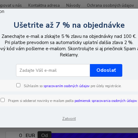
upovať u nás
Kontaktna adresa
Návody
Ochrana osobných údajov
Ušetrite až 7 % na objednávke
Hľadať
Zanechajte e-mail a získajte 5 % zľavu na objednávky nad 100 €.
Pri platbe prevodom sa automaticky uplatní ďalšia zľava 2 %.
vý kód vám pošleme e-mailom. Skontrolujte si aj priečinok Spam
Domácnosť/Záhrada/Motorizmus
Reklamy.
cnosť/Záhrada/Motorizmus
Odoslať
ligentná domácnosť
Automobilové
Gard
Súhlasím so
spracovaním osobných údajov
pre účely registrácie.
príslušenstvo
dné príslušenstvo
Mobilné reproduktory /
Klim
Prajem si odoberať novinky e-mailom podľa
podmienok spracovania osobných údajov
.
Hands-free súpravy do
auta
Zatvoriť
EUR
Od