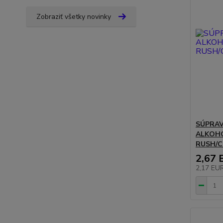
Zobraziť všetky novinky
SÚPRA
ALKOHO
RUSH/C
2,67 
2,17 EU