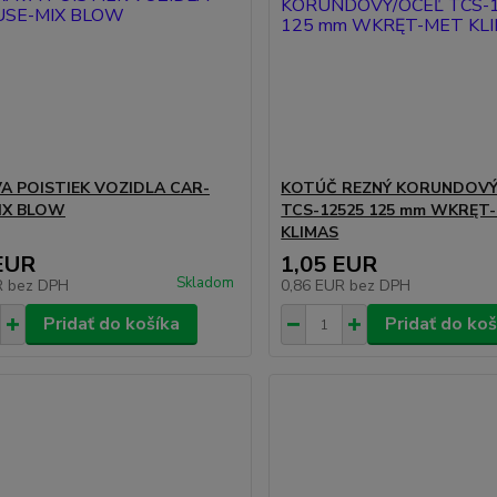
A POISTIEK VOZIDLA CAR-
KOTÚČ REZNÝ KORUNDOVÝ
IX BLOW
TCS-12525 125 mm WKRĘT
KLIMAS
EUR
1,05 EUR
Skladom
R
bez DPH
0,86 EUR
bez DPH
Pridať do košíka
Pridať do koš