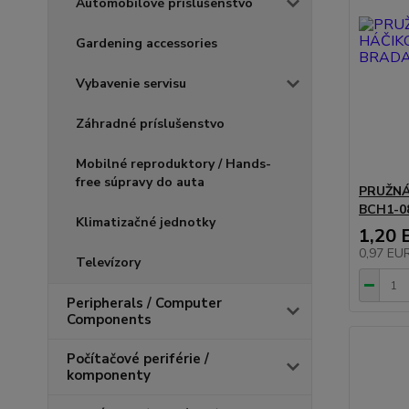
Automobilové príslušenstvo
Gardening accessories
Vybavenie servisu
Záhradné príslušenstvo
Mobilné reproduktory / Hands-
free súpravy do auta
PRUŽN
BCH1-0
Klimatizačné jednotky
1,20 
0,97 EU
Televízory
Peripherals / Computer
Components
Počítačové periférie /
komponenty