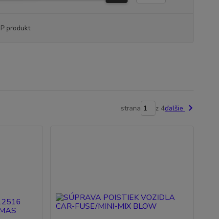
P produkt
strana
z 4
ďalšie