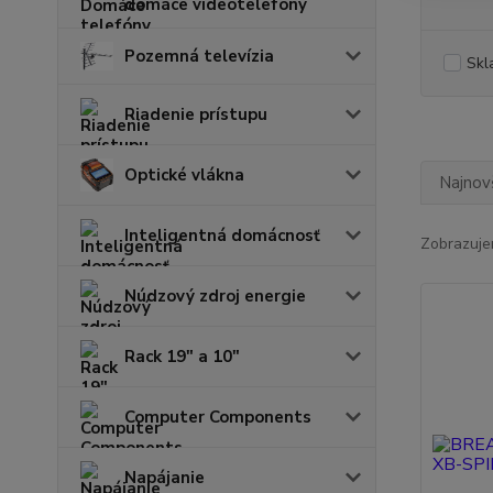
domáce videotelefóny
Pozemná televízia
Skl
Riadenie prístupu
Optické vlákna
Najnov
Inteligentná domácnosť
Zobrazuje
Núdzový zdroj energie
Rack 19" a 10"
Computer Components
Napájanie