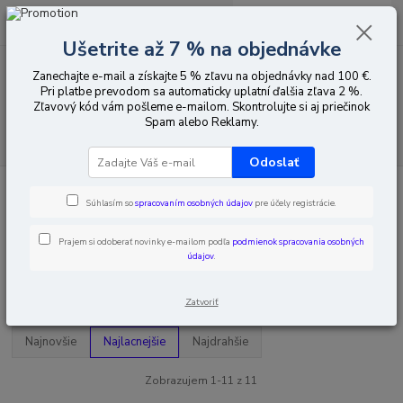
0
ks
EUR
za
0,00 EUR
Ušetrite až 7 % na objednávke
Zanechajte e-mail a získajte 5 % zľavu na objednávky nad 100 €.
Menu
Pri platbe prevodom sa automaticky uplatní ďalšia zľava 2 %.
Zľavový kód vám pošleme e-mailom. Skontrolujte si aj priečinok
Spam alebo Reklamy.
Hľadať
Odoslať
Úvod
Domácnosť/Záhrada/Motorizmus
Automobilové príslušenstvo
Držiaky na smartfóny a tablety
Súhlasím so
spracovaním osobných údajov
pre účely registrácie.
Držiaky na smartfóny a tablety
Prajem si odoberať novinky e-mailom podľa
podmienok spracovania osobných
údajov
.
Upresniť parametre
Zatvoriť
Najnovšie
Najlacnejšie
Najdrahšie
Zobrazujem 1-11 z 11