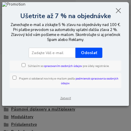
0
ks
EUR
za
0,00 EUR
Ušetrite až 7 % na objednávke
Zanechajte e-mail a získajte 5 % zľavu na objednávky nad 100 €.
Menu
Pri platbe prevodom sa automaticky uplatní ďalšia zľava 2 %.
Zľavový kód vám pošleme e-mailom. Skontrolujte si aj priečinok
Spam alebo Reklamy.
Hľadať
Odoslať
Úvod
Pozemná televízia
Súhlasím so
spracovaním osobných údajov
pre účely registrácie.
Pozemná televízia
Prajem si odoberať novinky e-mailom podľa
podmienok spracovania osobných
údajov
.
RTV antény
Napájanie
Zatvoriť
Zosilňovače
Pásmové diplexery a multiplexery
Modulátory
Príslušenstvo