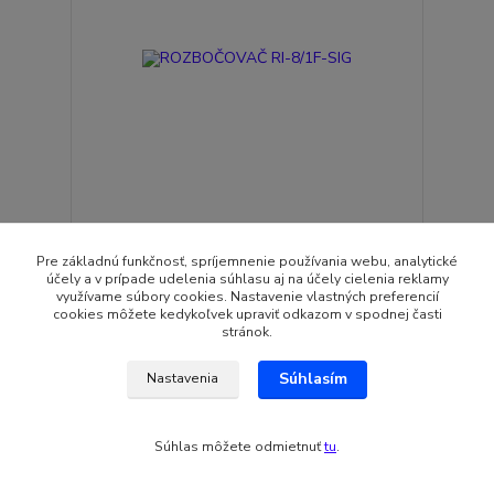
ROZBOČOVAČ RI-8/1F-SIG
7,45 EUR
Pre základnú funkčnosť, spríjemnenie používania webu, analytické
účely a v prípade udelenia súhlasu aj na účely cielenia reklamy
Skladom
6,06 EUR
bez DPH
využívame súbory cookies. Nastavenie vlastných preferencií
cookies môžete kedykoľvek upraviť odkazom v spodnej časti
Pridať do košíka
stránok.
Súhlasím
Nastavenia
Súhlas môžete odmietnuť
tu
.