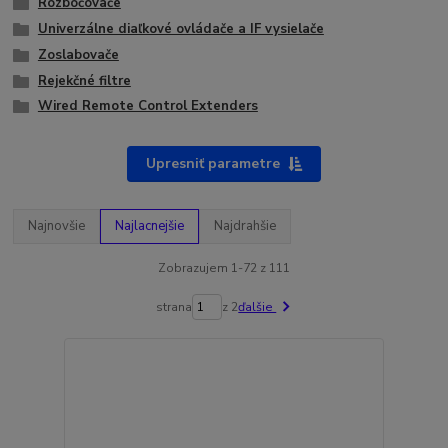
Rozbočovače
Univerzálne diaľkové ovládače a IF vysielače
Zoslabovače
Rejekčné filtre
Wired Remote Control Extenders
Upresniť parametre
Najnovšie
Najlacnejšie
Najdrahšie
Zobrazujem 1-72 z 111
strana
z 2
ďalšie