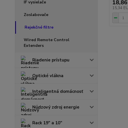
18,86
IF vysielače
15,34 E
Zoslabovače
Rejekčné filtre
Wired Remote Control
Extenders
Riadenie prístupu
Optické vlákna
Inteligentná domácnosť
Núdzový zdroj energie
Rack 19" a 10"