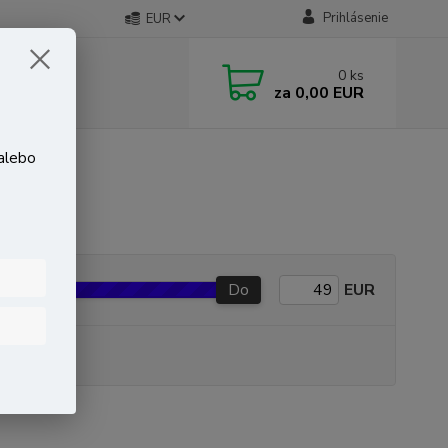
Prihlásenie
EUR
0
ks
za
0,00 EUR
 alebo
Do
EUR
P produkt