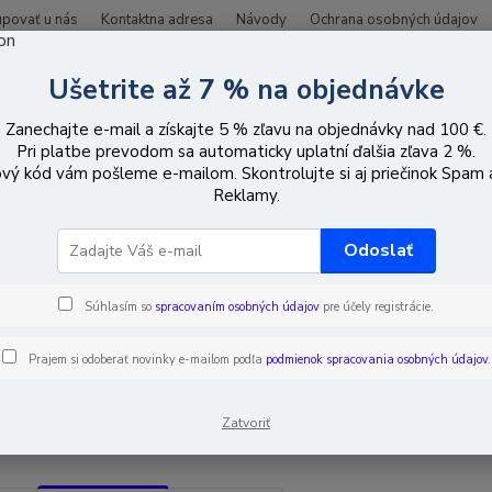
upovať u nás
Kontaktna adresa
Návody
Ochrana osobných údajov
Ušetrite až 7 % na objednávke
Hľadať
Zanechajte e-mail a získajte 5 % zľavu na objednávky nad 100 €.
Pri platbe prevodom sa automaticky uplatní ďalšia zľava 2 %.
vý kód vám pošleme e-mailom. Skontrolujte si aj priečinok Spam
ozemná televízia
Rejekčné filtre
Reklamy.
kčné filtre
Odoslať
Súhlasím so
spracovaním osobných údajov
pre účely registrácie.
EUR
Od
Prajem si odoberať novinky e-mailom podľa
podmienok spracovania osobných údajov
.
adom
Novinka
Akcia
Doprava ZADARMO
TO
Zatvoriť