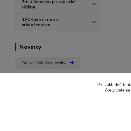
Príslušenstvo pre optické
vlákna
RACKové skrine a
príslušenstvo
Novinky
Zobraziť všetky novinky
Pre základnú funk
účely cieleni