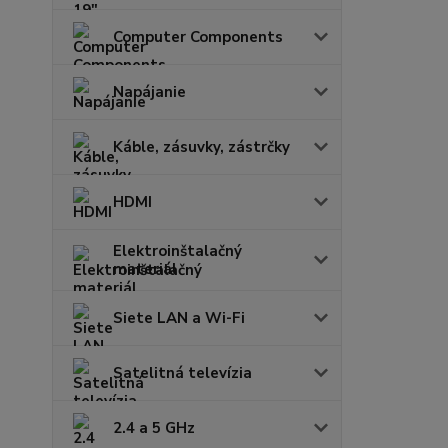
Computer Components
Napájanie
Káble, zásuvky, zástrčky
HDMI
Elektroinštalačný
materiál
Siete LAN a Wi-Fi
Satelitná televízia
2.4 a 5 GHz