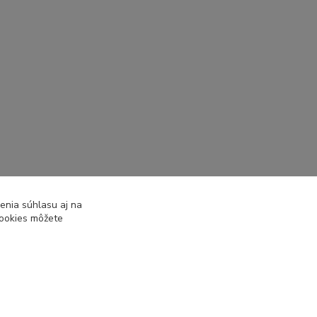
enia súhlasu aj na
cookies môžete
Vytvorené na
Eshop-rychlo.sk