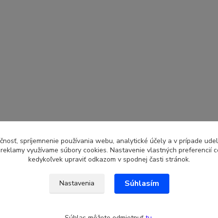
čnosť, spríjemnenie používania webu, analytické účely a v prípade udel
a reklamy využívame súbory cookies. Nastavenie vlastných preferencií 
kedykoľvek upraviť odkazom v spodnej časti stránok.
Súhlasím
Nastavenia
Súhlas môžete odmietnuť
tu
.