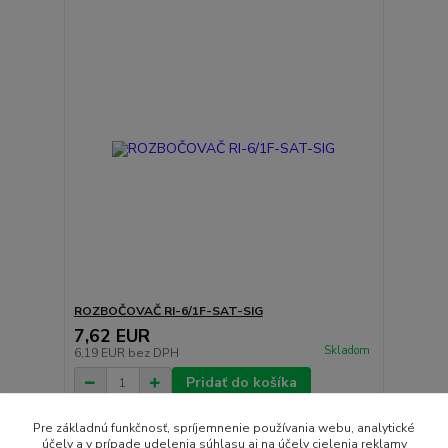
ROZBOČOVAČ RI-6/1F-SAT-SIG
7,62 EUR
Skladom
6,19 EUR
bez DPH
Pridať do košíka
Pre základnú funkčnosť, spríjemnenie používania webu, analytické
účely a v prípade udelenia súhlasu aj na účely cielenia reklamy