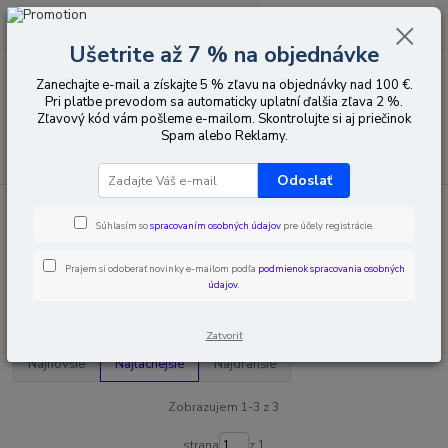
0
ks
EUR
za
0,00 EUR
Ušetrite až 7 % na objednávke
Zanechajte e-mail a získajte 5 % zľavu na objednávky nad 100 €.
Menu
Pri platbe prevodom sa automaticky uplatní ďalšia zľava 2 %.
Zľavový kód vám pošleme e-mailom. Skontrolujte si aj priečinok
Spam alebo Reklamy.
Hľadať
Odoslať
Úvod
Pozemná televízia
Rozbočovače
6-cestné rozdeľovače
Súhlasím so
spracovaním osobných údajov
pre účely registrácie.
6-cestné rozdeľovače
Prajem si odoberať novinky e-mailom podľa
podmienok spracovania osobných
údajov
.
Upresniť parametre
Zatvoriť
Najnovšie
Najlacnejšie
Najdrahšie
Zobrazujem 1-3 z 3
strana
z 1