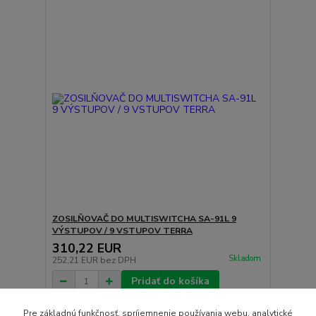
ZOSILŇOVAČ DO MULTISWITCHA SA-91L 9
VÝSTUPOV / 9 VSTUPOV TERRA
310,22 EUR
Skladom
252,21 EUR
bez DPH
Pridať do košíka
Pre základnú funkčnosť, spríjemnenie používania webu, analytické