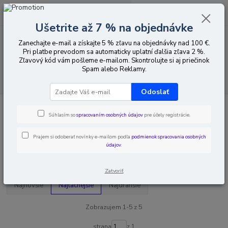
0
ks
EUR
za
0,00 EUR
Ušetrite až 7 % na objednávke
Zanechajte e-mail a získajte 5 % zľavu na objednávky nad 100 €.
Menu
Pri platbe prevodom sa automaticky uplatní ďalšia zľava 2 %.
Zľavový kód vám pošleme e-mailom. Skontrolujte si aj priečinok
Spam alebo Reklamy.
Hľadať
Odoslať
Úvod
Pozemná televízia
Zosilňovače
RTV / SAT zosilňovače
Súhlasím so
spracovaním osobných údajov
pre účely registrácie.
RTV / SAT zosilňovače
Prajem si odoberať novinky e-mailom podľa
podmienok spracovania osobných
údajov
.
Upresniť parametre
Zatvoriť
Najnovšie
Najlacnejšie
Najdrahšie
Zobrazujem 1-5 z 5
strana
z 1