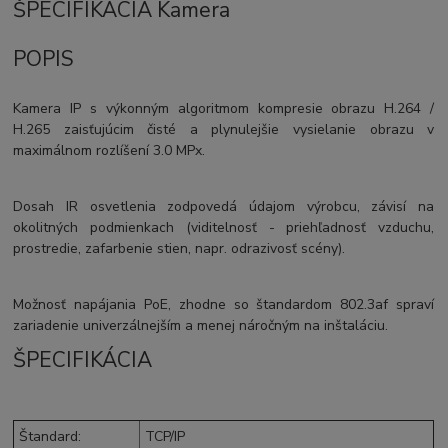
ŠPECIFIKÁCIA Kamera
POPIS
Kamera IP s výkonným algoritmom kompresie obrazu H.264 /
H.265 zaisťujúcim čisté a plynulejšie vysielanie obrazu v
maximálnom rozlíšení 3.0 MPx.
Dosah IR osvetlenia zodpovedá údajom výrobcu, závisí na
okolitných podmienkach (viditelnosť - priehľadnosť vzduchu,
prostredie, zafarbenie stien, napr. odrazivosť scény).
Možnosť napájania PoE, zhodne so štandardom 802.3af spraví
zariadenie univerzálnejším a menej náročným na inštaláciu.
ŠPECIFIKÁCIA
Štandard
:
TCP/IP