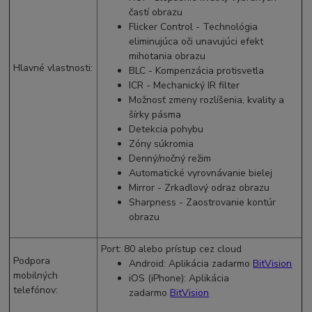
častí obrazu
Flicker Control - Technológia
eliminujúca oči unavujúci efekt
mihotania obrazu
Hlavné vlastnosti
:
BLC - Kompenzácia protisvetla
ICR - Mechanický IR filter
Možnosť zmeny rozlíšenia, kvality a
šírky pásma
Detekcia pohybu
Zóny súkromia
Denný/nočný režim
Automatické vyrovnávanie bielej
Mirror - Zrkadlový odraz obrazu
Sharpness - Zaostrovanie kontúr
obrazu
Port: 80 alebo prístup cez cloud
Podpora
Android: Aplikácia zadarmo
BitVision
mobilných
iOS (iPhone): Aplikácia
telefónov
:
zadarmo
BitVision