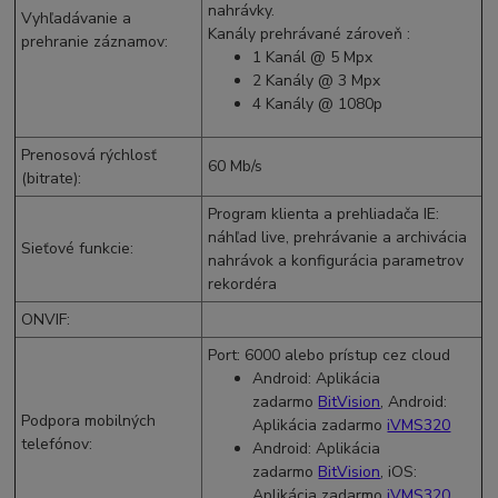
nahrávky.
Vyhľadávanie a
Kanály prehrávané zároveň :
prehranie záznamov
:
1 Kanál @ 5
Mpx
2 Kanály @ 3
Mpx
4 Kanály @
1080p
Prenosová rýchlosť
60 Mb/s
(bitrate)
:
Program klienta a prehliadača IE:
náhľad live, prehrávanie a archivácia
Sieťové funkcie
:
nahrávok a konfigurácia parametrov
rekordéra
ONVIF
:
Port: 6000 alebo prístup cez cloud
Android: Aplikácia
zadarmo
BitVision
, Android:
Podpora mobilných
Aplikácia zadarmo
iVMS320
telefónov
:
Android: Aplikácia
zadarmo
BitVision
, iOS:
Aplikácia zadarmo
iVMS320