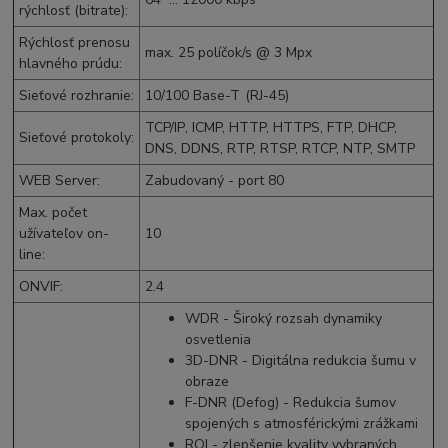
rýchlosť (bitrate)
:
Rýchlosť prenosu
max. 25
políčok/s
@ 3
Mpx
hlavného prúdu
:
Sieťové rozhranie
:
10/100 Base-T
(RJ-45)
TCP/IP
, ICMP, HTTP, HTTPS, FTP, DHCP,
Sieťové protokoly
:
DNS, DDNS, RTP, RTSP, RTCP, NTP, SMTP
WEB Server
:
Zabudovaný - port 80
Max. počet
užívateľov on-
10
line
:
ONVIF
:
2.4
WDR - Široký rozsah dynamiky
osvetlenia
3D-DNR - Digitálna redukcia šumu v
obraze
F-DNR (Defog) - Redukcia šumov
spojených s atmosférickými zrážkami
ROI - zlepšenie kvality vybraných