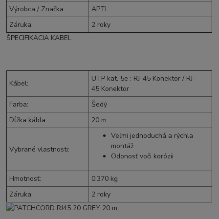
Výrobca / Značka
:
APTI
Záruka
:
2 roky
ŠPECIFIKÁCIA KABEL
UTP kat. 5e :
RJ-45
Konektor /
RJ-
Kábel
:
45
Konektor
Farba
:
Šedý
Dĺžka kábla
:
20 m
Veľmi jednoduchá a rýchla
montáž
Vybrané vlastnosti
:
Odonosť voči korózii
Hmotnosť
:
0.370 kg
Záruka
:
2 roky