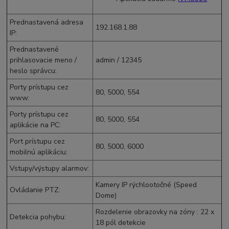
Prednastavená adresa
192.168.1.88
IP
:
Prednastavené
prihlasovacie meno /
admin / 12345
heslo správcu
:
Porty prístupu cez
80, 5000, 554
www
:
Porty prístupu cez
80, 5000, 554
aplikácie na PC
:
Port prístupu cez
80, 5000, 6000
mobilnú aplikáciu
:
Vstupy/výstupy alarmov
:
Kamery IP rýchlootočné (Speed
Ovládanie PTZ
:
Dome)
Rozdelenie obrazovky na zóny : 22 x
Detekcia pohybu
:
18 pól detekcie