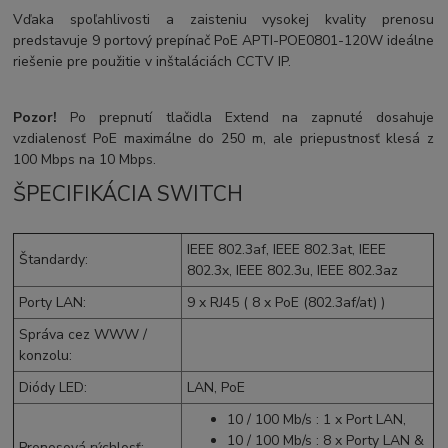
Vďaka spoľahlivosti a zaisteniu vysokej kvality prenosu
predstavuje 9 portový prepínač PoE APTI-POE0801-120W ideálne
riešenie pre použitie v inštaláciách CCTV IP.
Pozor!
Po prepnutí tlačidla Extend na zapnuté dosahuje
vzdialenosť PoE maximálne do 250 m, ale priepustnosť klesá z
100 Mbps na 10 Mbps.
ŠPECIFIKÁCIA SWITCH
IEEE 802.3af
,
IEEE 802.3at
, IEEE
Štandardy
:
802.3x, IEEE 802.3u, IEEE 802.3az
Porty LAN
:
9 x
RJ45
( 8 x PoE (802.3af/at) )
Správa cez WWW /
konzolu
:
Diódy LED
:
LAN, PoE
10 / 100 Mb/s : 1 x Port LAN,
10 / 100 Mb/s : 8 x Porty LAN &
Prenosová rýchlosť
: