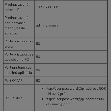
Prednastavená
192.168.1.168
adresa IP
:
Prednastavené
prihlasovacie
admin / admin
meno / heslo
správcu
:
Porty prístupu cez
80
www
:
Porty prístupu cez
80
aplikácie na PC
:
Port prístupu cez
80
mobilnú aplikáciu
:
Port ONVIF
:
80
rtsp://user:password@ip_address:80/0
- Hlavný prúd
RTSP URL
:
rtsp://user:password@ip_address:80/1
- Pomocný prúd