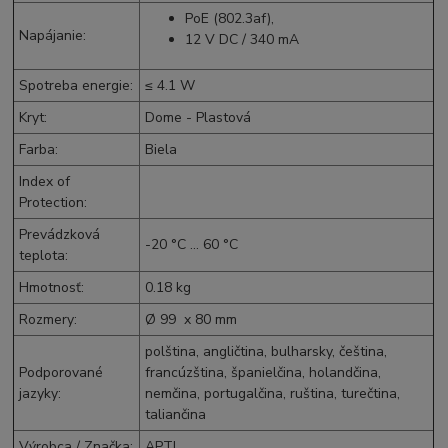
PoE (802.3af)
,
Napájanie
:
12 V
DC
/ 340 mA
Spotreba energie
:
≤ 4.1 W
Kryt
:
Dome - Plastová
Farba
:
Biela
Index of
Protection
:
Prevádzková
-20 °C ... 60 °C
teplota
:
Hmotnosť
:
0.18 kg
Rozmery
:
Ø 99 x 80 mm
polština, angličtina, bulharsky, čeština,
Podporované
francúzština, španielčina, holandčina,
jazyky
:
nemčina, portugalčina, ruština, turečtina,
taliančina
Výrobca / Značka
:
APTI