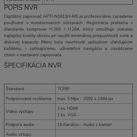
POPIS NVR
Digitálny zapisovač APTI-N1611H-M5 je profesionálne zariadenie
používané v monitorovacích sústavách. Registrácia prebieha v
štandarde kompresie H.265 / H.264, ktorý umožňuje získanie
najlepšej kvality obrazu pri využití minimálnej priepustnosti siete a
diskovej kapacity. Menu bolo navrhnuté spôsobom uľahčujúcim
každému, i začínajúcemu, užívateľovi navigáciu a zavádzanie
zmien v nastavení zapisovača.
ŠPECIFIKÁCIA NVR
Štandard
:
TCP/IP
Podporované rozlíšenia
:
max. 5
Mpx
- 2592 x 1944 px
1 ks.
HDMI
Video výstupy
:
1 ks.
VGA
Podpora audia
:
16 Kanálov - Audio z kamier
Audio vstupy
: