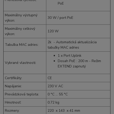
PoE
Maximálny výstupný
30 W / port PoE
výkon
:
Maximálny celkový
120 W
výkon
:
2k - Automatická aktualizácia
Tabuľka MAC adries
:
tabuľky MAC adries
1 x Port Uplink
Dosah PoE : 200 m - Režim
Vybrané vlastnosti
:
EXTEND zapnutý
Certifikáty
:
CE
Napájanie
:
230 V
AC
Prevádzková teplota
:
0 °C ... 55 °C
Hmotnosť
:
0.72 kg
Rozmery
:
220 x 143 x 41 mm