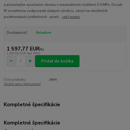
a plynulejšie vysielanie obrazu v maximálnom rozlíšení 3.0 MPx. Dosah
IR osvetlenia zodpovedá údajom výrobcu, závisí na okolitných
podmienkach (viditelnosť - prieh...
celý popis
Dostupnosť
Skladom
1 597,77 EUR
/
ks
1 299,00 EUR
bez DPH
Pridať do košíka
Číslo produktu:
2664
Strážiť cenu / dostupnosť
Kompletné špecifikácie
Kompletné špecifikácie