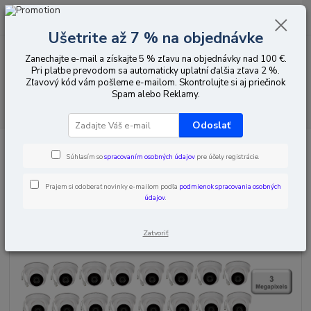
0
ks
EUR
za
0,00 EUR
Ušetrite až 7 % na objednávke
Zanechajte e-mail a získajte 5 % zľavu na objednávky nad 100 €.
Menu
Pri platbe prevodom sa automaticky uplatní ďalšia zľava 2 %.
Zľavový kód vám pošleme e-mailom. Skontrolujte si aj priečinok
Spam alebo Reklamy.
Hľadať
Odoslať
Úvod
KAMEROVE SETY
16-Kamerové sety
Kamerovy system dome
IP 3 MPx POE 16kanalovy
Súhlasím so
spracovaním osobných údajov
pre účely registrácie.
Kamerovy system dome IP 3 MPx
Prajem si odoberať novinky e-mailom podľa
podmienok spracovania osobných
údajov
.
POE 16kanalovy
Zatvoriť
Novinka
Akcia
Doprava ZADARMO