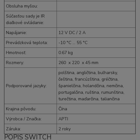
Obsluha myšou
:
Súčasťou sady je IR
diaľkové ovládanie
:
Napájanie
:
12 V
DC
/ 2 A
Prevádzková teplota
:
-10 °C ... 55 °C
Hmotnosť
:
0.67 kg
Rozmery
:
260 x 220 x 45 mm
polština, angličtina, bulharsky,
čeština, francúzština, gréčtina,
Podporované jazyky
:
španielčina, holandčina, nemčina,
portugalčina, ruština, rumunština,
turečtina, maďarčina, taliančina
Krajina pôvodu
:
Čína
Výrobca / Značka
:
APTI
Záruka
:
2 roky
POPIS SWITCH