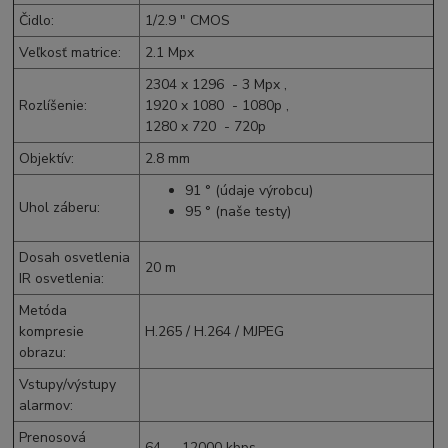
Čidlo
:
1/2.9 " CMOS
Veľkosť matrice
:
2.1
Mpx
2304 x 1296 - 3
Mpx
,
Rozlíšenie
:
1920 x 1080 -
1080p
,
1280 x 720 -
720p
Objektív
:
2.8 mm
91 ° (údaje výrobcu)
Uhol záberu
:
95 ° (naše testy)
Dosah osvetlenia
20 m
IR osvetlenia
:
Metóda
kompresie
H.265
/
H.264
/
MJPEG
obrazu
:
Vstupy/výstupy
alarmov
:
Prenosová
64 ... 12000 kbps