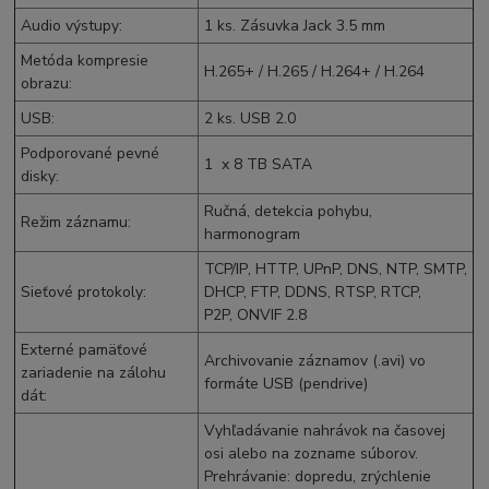
Audio výstupy
:
1 ks. Zásuvka Jack 3.5 mm
Metóda kompresie
H.265+ /
H.265
/ H.264+ /
H.264
obrazu
:
USB
:
2 ks.
USB 2.0
Podporované pevné
1 x 8 TB
SATA
disky
:
Ručná, detekcia pohybu,
Režim záznamu
:
harmonogram
TCP/IP
, HTTP, UPnP, DNS, NTP, SMTP,
Sieťové protokoly
:
DHCP, FTP, DDNS, RTSP, RTCP,
P2P,
ONVIF
2.8
Externé pamäťové
Archivovanie záznamov (.avi) vo
zariadenie na zálohu
formáte USB (pendrive)
dát
:
Vyhľadávanie nahrávok na časovej
osi alebo na zozname súborov.
Prehrávanie: dopredu, zrýchlenie