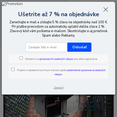
0
ks
EUR
za
0,00 EUR
Ušetrite až 7 % na objednávke
Zanechajte e-mail a získajte 5 % zľavu na objednávky nad 100 €.
Menu
Pri platbe prevodom sa automaticky uplatní ďalšia zľava 2 %.
Zľavový kód vám pošleme e-mailom. Skontrolujte si aj priečinok
Spam alebo Reklamy.
Hľadať
Odoslať
Úvod
Rack 19" a 10"
CCTV zásuvky
Súhlasím so
spracovaním osobných údajov
pre účely registrácie.
Prajem si odoberať novinky e-mailom podľa
podmienok spracovania osobných
údajov
.
Zatvoriť