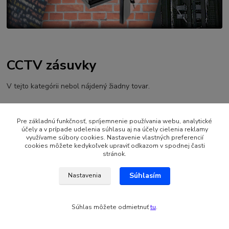
CCTV zásuvky
V tejto kategórii nebol nájdený žiadny tovar.
Pre základnú funkčnosť, spríjemnenie používania webu, analytické
účely a v prípade udelenia súhlasu aj na účely cielenia reklamy
využívame súbory cookies. Nastavenie vlastných preferencií
cookies môžete kedykoľvek upraviť odkazom v spodnej časti
stránok.
Vytvorené na
Eshop-rychlo.sk
Súhlasím
Nastavenia
Súhlas môžete odmietnuť
tu
.