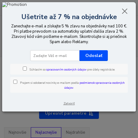
0
ks
EUR
za
0,00 EUR
Ušetrite až 7 % na objednávke
Zanechajte e-mail a získajte 5 % zľavu na objednávky nad 100 €.
Menu
Pri platbe prevodom sa automaticky uplatní ďalšia zľava 2 %.
Zľavový kód vám pošleme e-mailom. Skontrolujte si aj priečinok
Spam alebo Reklamy.
Hľadať
Odoslať
Úvod
Satelitná televízia
Prevodníky TV-SAT
LNB objímky
Súhlasím so
spracovaním osobných údajov
pre účely registrácie.
Prajem si odoberať novinky e-mailom podľa
podmienok spracovania osobných
údajov
.
LNB objímky
Zatvoriť
Upresniť parametre
Najnovšie
Najlacnejšie
Najdrahšie