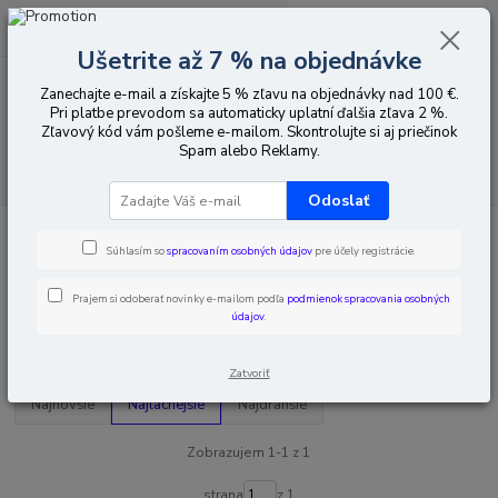
0
ks
EUR
za
0,00 EUR
Ušetrite až 7 % na objednávke
Zanechajte e-mail a získajte 5 % zľavu na objednávky nad 100 €.
Menu
Pri platbe prevodom sa automaticky uplatní ďalšia zľava 2 %.
Zľavový kód vám pošleme e-mailom. Skontrolujte si aj priečinok
Spam alebo Reklamy.
Hľadať
Odoslať
Úvod
Home / Garden / Automotive
Inteligentná domácnosť
Tedee
Súhlasím so
spracovaním osobných údajov
pre účely registrácie.
Tedee
Prajem si odoberať novinky e-mailom podľa
podmienok spracovania osobných
údajov
.
Upresniť parametre
Zatvoriť
Najnovšie
Najlacnejšie
Najdrahšie
Zobrazujem 1-1 z 1
strana
z 1