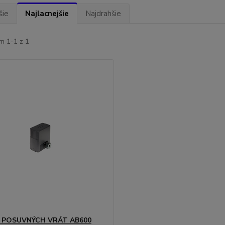
šie
Najlacnejšie
Najdrahšie
m 1-1 z 1
POSUVNÝCH VRÁT AB600