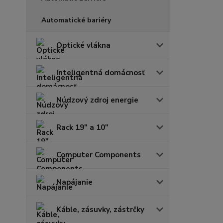
Automatické bariéry
Optické vlákna
Inteligentná domácnosť
Núdzový zdroj energie
Rack 19" a 10"
Computer Components
Napájanie
Káble, zásuvky, zástrčky