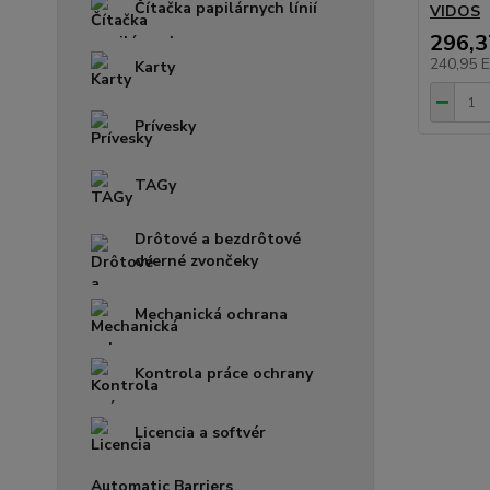
Čítačka papilárnych línií
VIDOS
296,
240,95 
Karty
Prívesky
TAGy
Drôtové a bezdrôtové
dverné zvončeky
Mechanická ochrana
Kontrola práce ochrany
Licencia a softvér
Automatic Barriers