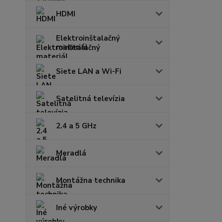
HDMI
Elektroinštalačný
materiál
Siete LAN a Wi-Fi
Satelitná televízia
2.4 a 5 GHz
Meradlá
Montážna technika
Iné výrobky