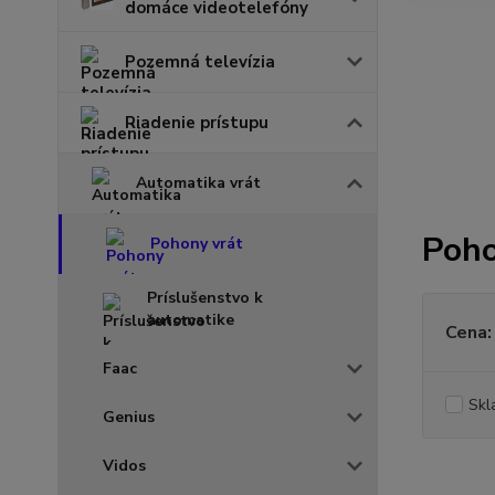
domáce videotelefóny
Pozemná televízia
Riadenie prístupu
Automatika vrát
Poho
Pohony vrát
Príslušenstvo k
automatike
Cena:
Faac
Skl
Genius
Vidos