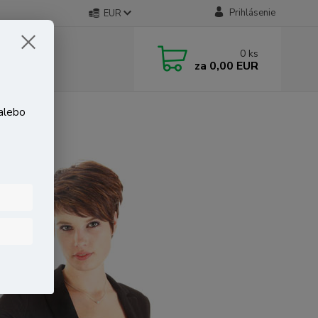
Prihlásenie
EUR
0
ks
za
0,00 EUR
 alebo