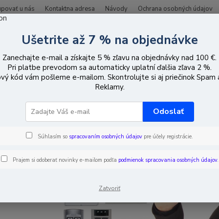
upovať u nás
Kontaktna adresa
Návody
Ochrana osobných údajov
Ušetrite až 7 % na objednávke
Hľadať
Zanechajte e-mail a získajte 5 % zľavu na objednávky nad 100 €.
Pri platbe prevodom sa automaticky uplatní ďalšia zľava 2 %.
vý kód vám pošleme e-mailom. Skontrolujte si aj priečinok Spam
iadenie prístupu
Automatika vrát
Pohony vrát
Reklamy.
Odoslať
Súhlasím so
spracovaním osobných údajov
pre účely registrácie.
Prajem si odoberať novinky e-mailom podľa
podmienok spracovania osobných údajov
.
Zatvoriť