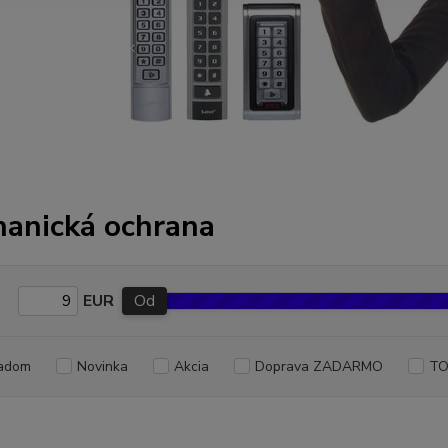
anická ochrana
EUR
Od
adom
Novinka
Akcia
Doprava ZADARMO
TO