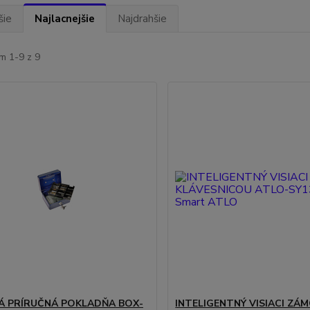
šie
Najlacnejšie
Najdrahšie
m 1-9 z 9
 PRÍRUČNÁ POKLADŇA BOX-
INTELIGENTNÝ VISIACI ZÁM