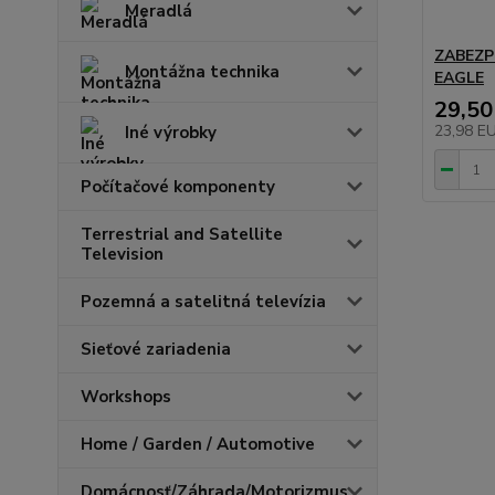
Meradlá
ZABEZP
Montážna technika
EAGLE
29,50
23,98 E
Iné výrobky
Počítačové komponenty
Terrestrial and Satellite
Television
Pozemná a satelitná televízia
Sieťové zariadenia
Workshops
Home / Garden / Automotive
Domácnosť/Záhrada/Motorizmus