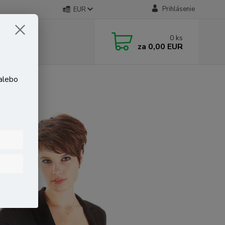
Prihlásenie
EUR
0
ks
za
0,00 EUR
 alebo