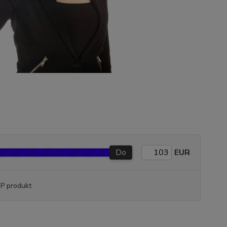
Do
EUR
P produkt