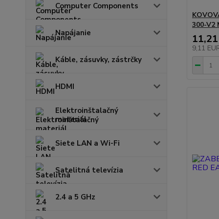
Computer Components
KOVOVÁ
300-V2
Napájanie
11,21
9,11 EU
Káble, zásuvky, zástrčky
HDMI
Elektroinštalačný
materiál
Siete LAN a Wi-Fi
Satelitná televízia
2.4 a 5 GHz