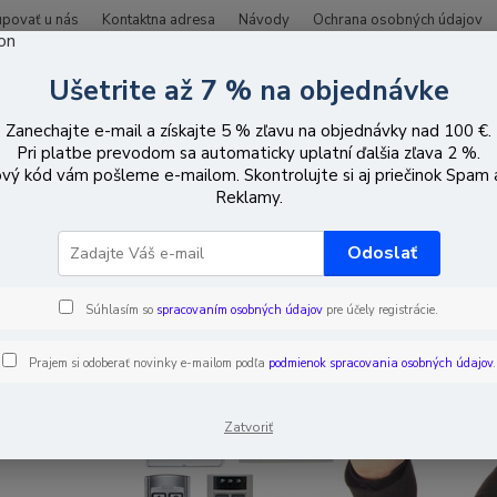
upovať u nás
Kontaktna adresa
Návody
Ochrana osobných údajov
Ušetrite až 7 % na objednávke
Hľadať
Zanechajte e-mail a získajte 5 % zľavu na objednávky nad 100 €.
Pri platbe prevodom sa automaticky uplatní ďalšia zľava 2 %.
vý kód vám pošleme e-mailom. Skontrolujte si aj priečinok Spam
iadenie prístupu
Mechanická ochrana
Reklamy.
Odoslať
Súhlasím so
spracovaním osobných údajov
pre účely registrácie.
Prajem si odoberať novinky e-mailom podľa
podmienok spracovania osobných údajov
.
Zatvoriť