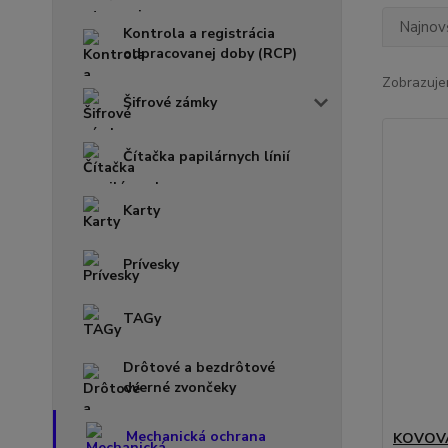
Najnov
Kontrola a registrácia
odpracovanej doby (RCP)
Zobrazuje
Šifrové zámky
Čítačka papilárnych línií
Karty
Prívesky
TAGy
Drôtové a bezdrôtové
dverné zvončeky
Mechanická ochrana
KOVOVÁ