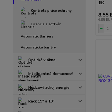
150
Kontrola práce ochrany
8,55 
6,95 EU
Licencia a softvér
Automatic Barriers
Automatické bariéry
Optické vlákna
Inteligentná domácnosť
Núdzový zdroj energie
Rack 19" a 10"