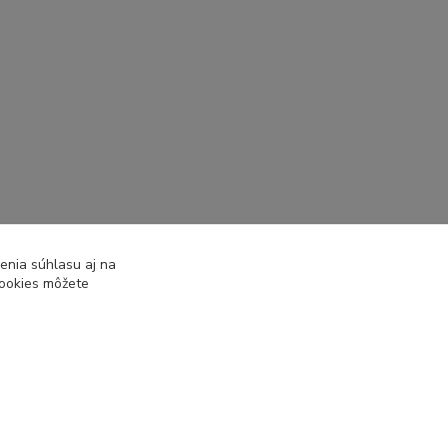
enia súhlasu aj na
cookies môžete
Vytvorené na
Eshop-rychlo.sk