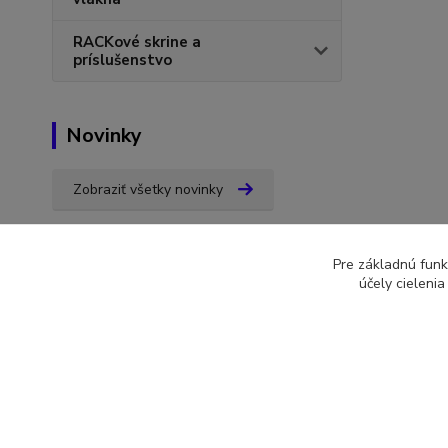
RACKové skrine a
príslušenstvo
Novinky
Zobraziť všetky novinky
Pre základnú funk
účely cieleni