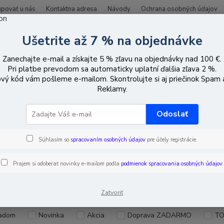
upovať u nás
Kontaktna adresa
Návody
Ochrana osobných údajov
Ušetrite až 7 % na objednávke
Hľadať
Zanechajte e-mail a získajte 5 % zľavu na objednávky nad 100 €.
Pri platbe prevodom sa automaticky uplatní ďalšia zľava 2 %.
vý kód vám pošleme e-mailom. Skontrolujte si aj priečinok Spam
iadenie prístupu
Tlačidlá otvorenia dverí
Reklamy.
Odoslať
idlá otvorenia dverí
Súhlasím so
spracovaním osobných údajov
pre účely registrácie.
Prajem si odoberať novinky e-mailom podľa
podmienok spracovania osobných údajov
.
EUR
Od
Zatvoriť
adom
Novinka
Akcia
Doprava ZADARMO
TO