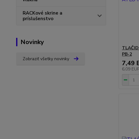
RACKové skrine a
príslušenstvo
Novinky
TLAČID
PB-2
Zobraziť všetky novinky
7,49 
6,09 EU