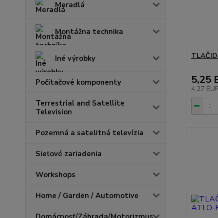
Meradlá
Montážna technika
TLAČID
Iné výrobky
5,25 
Počítačové komponenty
4,27 EU
Terrestrial and Satellite
Television
Pozemná a satelitná televízia
Sieťové zariadenia
Workshops
Home / Garden / Automotive
Domácnosť/Záhrada/Motorizmus