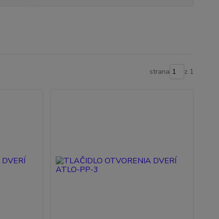
strana
z 1