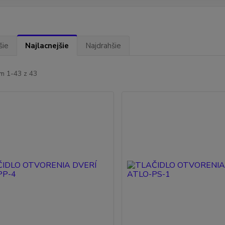
šie
Najlacnejšie
Najdrahšie
m 1-43 z 43