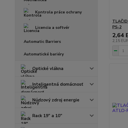
Kontrola práce ochrany
TLAČID
PS-2
Licencia a softvér
2,64 
2,15 EU
Automatic Barriers
Automatické bariéry
Optické vlákna
Inteligentná domácnosť
Núdzový zdroj energie
Rack 19" a 10"