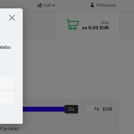
Prihlásenie
EUR
0
ks
za
0,00 EUR
 alebo
Do
EUR
P produkt