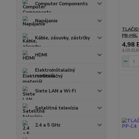
Computer Components
Napájanie
TLAČID
PB-H5L
Káble, zásuvky, zástrčky
4,98 
4,05 EU
HDMI
Elektroinštalačný
materiál
Siete LAN a Wi-Fi
Satelitná televízia
2.4 a 5 GHz