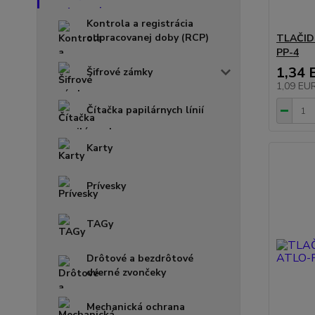
Kontrola a registrácia
odpracovanej doby (RCP)
TLAČID
PP-4
1,34 
Šifrové zámky
1,09 EU
Čítačka papilárnych línií
Karty
Prívesky
TAGy
Drôtové a bezdrôtové
dverné zvončeky
Mechanická ochrana