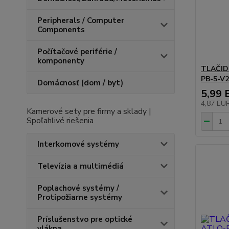
Peripherals / Computer
Components
Počítačové periférie /
komponenty
TLAČID
PB-5-V2
Domácnosť (dom / byt)
5,99 
4,87 EU
Kamerové sety pre firmy a sklady |
Spoľahlivé riešenia
Interkomové systémy
Televízia a multimédiá
Poplachové systémy /
Protipožiarne systémy
Príslušenstvo pre optické
vlákna