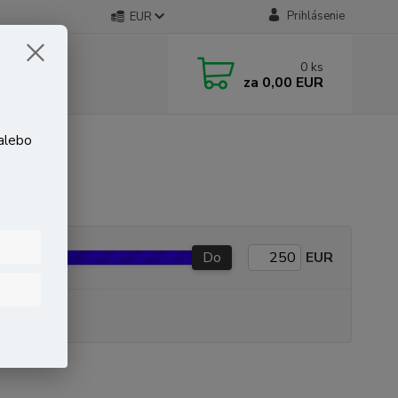
Prihlásenie
EUR
0
ks
za
0,00 EUR
 alebo
Do
EUR
P produkt