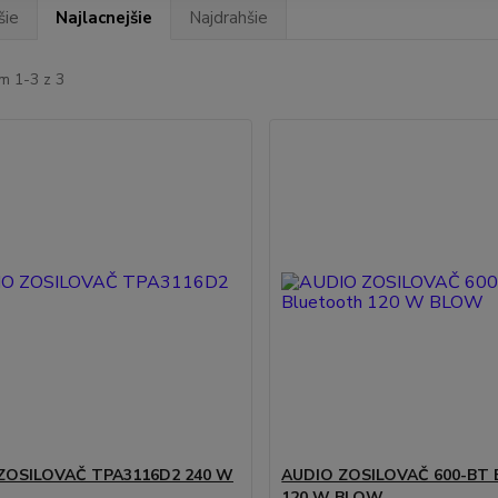
šie
Najlacnejšie
Najdrahšie
m 1-3 z 3
ZOSILOVAČ TPA3116D2 240 W
AUDIO ZOSILOVAČ 600-BT 
120 W BLOW