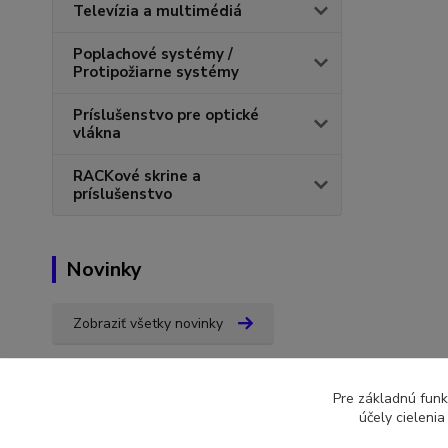
Televízia a multimédiá
Poplachové systémy /
Protipožiarne systémy
Príslušenstvo pre optické
vlákna
RACKové skrine a
príslušenstvo
Novinky
Zobraziť všetky novinky
Pre základnú funk
účely cieleni