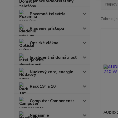
domáce videotelefóny
Najnov
Pozemná televízia
Zobrazuje
Riadenie prístupu
Optické vlákna
Inteligentná domácnosť
Núdzový zdroj energie
Rack 19" a 10"
Computer Components
AUDIO 
Napájanie