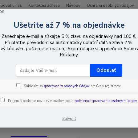
upovať u nás
Kontaktna adresa
Návody
Ochrana osobných údajov
Ušetrite až 7 % na objednávke
Hľadať
Zanechajte e-mail a získajte 5 % zľavu na objednávky nad 100 €.
Pri platbe prevodom sa automaticky uplatní ďalšia zľava 2 %.
vý kód vám pošleme e-mailom. Skontrolujte si aj priečinok Spam
né výrobky
Elektroakustika
Audio zosilňovače
Reklamy.
o zosilňovače
Odoslať
Súhlasím so
spracovaním osobných údajov
pre účely registrácie.
EUR
Od
Prajem si odoberať novinky e-mailom podľa
podmienok spracovania osobných údajov
.
adom
Novinka
Akcia
Doprava ZADARMO
TO
Zatvoriť