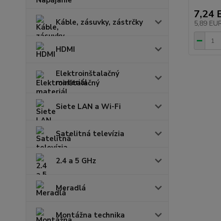
7,24 
Káble, zásuvky, zástrčky
5,89 EU
HDMI
Elektroinštalačný
materiál
Siete LAN a Wi-Fi
Satelitná televízia
2.4 a 5 GHz
Meradlá
Montážna technika