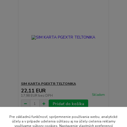
SIM KARTA PGEXTR TELTONIKA
22,11 EUR
Skladom
17,98 EUR
bez DPH
Pridať do košíka
Pre základnú funkčnosť, spríjemnenie používania webu, analytické
účely a v prípade udelenia súhlasu aj na účely cielenia reklamy
strana
z 1
využívame súbory cookies. Nastavenie vlastných preferencií