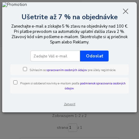
0
ks
EUR
za
0,00 EUR
Ušetrite až 7 % na objednávke
Menu
Zanechajte e-mail a získajte 5 % zľavu na objednávky nad 100 €.
Pri platbe prevodom sa automaticky uplatní ďalšia zľava 2 %.
Zľavový kód vám pošleme e-mailom. Skontrolujte si aj priečinok
Hľadať
Spam alebo Reklamy.
Úvod
Iné výrobky
GSM, UMTS, LTE
Príslušenstvo
Odoslať
Príslušenstvo
Súhlasím so
spracovaním osobných údajov
pre účely registrácie.
Upresniť parametre
Prajem si odoberať novinky e-mailom podľa
podmienok spracovania osobných
údajov
.
Najnovšie
Najlacnejšie
Najdrahšie
Zatvoriť
Zobrazujem 1-2 z 2
strana
z 1