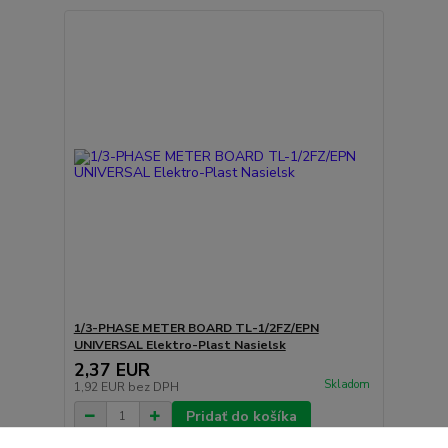
1/3-PHASE METER BOARD TL-1/2FZ/EPN
UNIVERSAL Elektro-Plast Nasielsk
2,37 EUR
Skladom
1,92 EUR
bez DPH
Pridať do košíka