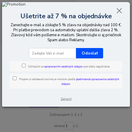
0
ks
EUR
za
0,00 EUR
Ušetrite až 7 % na objednávke
Menu
Zanechajte e-mail a získajte 5 % zľavu na objednávky nad 100 €.
Pri platbe prevodom sa automaticky uplatní ďalšia zľava 2 %.
Zľavový kód vám pošleme e-mailom. Skontrolujte si aj priečinok
Hľadať
Spam alebo Reklamy.
Úvod
Elektroinštalačný materiál
Rozvádzacie skrine a elektromerové
Odoslať
skrine
Elektromerové skrine
Elektromerové skrine
Súhlasím so
spracovaním osobných údajov
pre účely registrácie.
Prajem si odoberať novinky e-mailom podľa
podmienok spracovania osobných
Upresniť parametre
údajov
.
Zatvoriť
Najnovšie
Najlacnejšie
Najdrahšie
Zobrazujem 1-2 z 2
strana
z 1