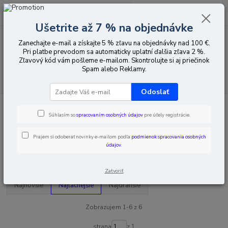
0
ks
EUR
za
0,00 EUR
Ušetrite až 7 % na objednávke
Zanechajte e-mail a získajte 5 % zľavu na objednávky nad 100 €.
Menu
Pri platbe prevodom sa automaticky uplatní ďalšia zľava 2 %.
Zľavový kód vám pošleme e-mailom. Skontrolujte si aj priečinok
Spam alebo Reklamy.
Hľadať
Odoslať
Úvod
Elektroinštalačný materiál
Rozvádzače
Meter Boards
Súhlasím so
spracovaním osobných údajov
pre účely registrácie.
Meter Boards
Prajem si odoberať novinky e-mailom podľa
podmienok spracovania osobných
údajov
.
Upresniť parametre
Zatvoriť
Najnovšie
Najlacnejšie
Najdrahšie
Zobrazujem 1-6 z 6
strana
z 1