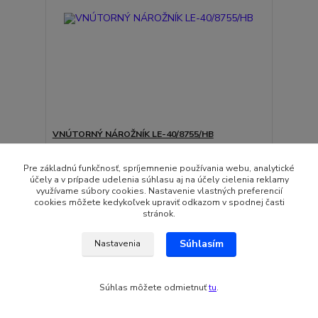
VNÚTORNÝ NÁROŽNÍK LE-40/8755/HB
2,21 EUR
Skladom
1,80 EUR
bez DPH
Pre základnú funkčnosť, spríjemnenie používania webu, analytické
účely a v prípade udelenia súhlasu aj na účely cielenia reklamy
Pridať do košíka
využívame súbory cookies. Nastavenie vlastných preferencií
cookies môžete kedykoľvek upraviť odkazom v spodnej časti
stránok.
Súhlasím
Nastavenia
Súhlas môžete odmietnuť
tu
.