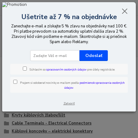
0
ks
EUR
za
0,00 EUR
Ušetrite až 7 % na objednávke
Zanechajte e-mail a získajte 5 % zľavu na objednávky nad 100 €.
Menu
Pri platbe prevodom sa automaticky uplatní ďalšia zľava 2 %.
Zľavový kód vám pošleme e-mailom. Skontrolujte si aj priečinok
Spam alebo Reklamy.
Hľadať
Odoslať
Úvod
Elektroinštalačný materiál
Inštalačný materiál
Súhlasím so
spracovaním osobných údajov
pre účely registrácie.
Inštalačný materiál
Prajem si odoberať novinky e-mailom podľa
podmienok spracovania osobných
údajov
.
Elektrické kocky
Káblové žľaby
Zatvoriť
Očkové koncovky a konektory
Kryty káblových žľabov/líšt
Cable Terminals - Electrical Connectors
Káblové koncovky – elektrické konektory