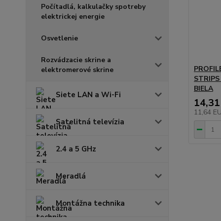
Počítadlá, kalkulačky spotreby
elektrickej energie
Osvetlenie
Rozvádzacie skrine a
PROFIL
elektromerové skrine
STRIPS
BIELA
Siete LAN a Wi-Fi
14,31
11,64 E
Satelitná televízia
2.4 a 5 GHz
Meradlá
Montážna technika