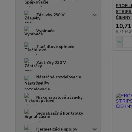
PROFIL
STRIPS
Zásuvky 230 V
ČIERNY
10,71
Vypínače
8,71 EU
Tlačidlové spínače
Zástrčky 230 V
Nástrčné rozdeľovacie
spojky
Nízkonapäťové zásuvky
Signalizačné kontrolky
Hermetizácia spojov