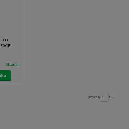
 LED
RFACE
Skladom
íka
strana
z 1