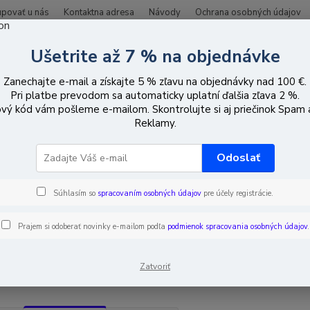
upovať u nás
Kontaktna adresa
Návody
Ochrana osobných údajov
Ušetrite až 7 % na objednávke
Hľadať
Zanechajte e-mail a získajte 5 % zľavu na objednávky nad 100 €.
Pri platbe prevodom sa automaticky uplatní ďalšia zľava 2 %.
vý kód vám pošleme e-mailom. Skontrolujte si aj priečinok Spam
lektroinštalačný materiál
LED Lighting
LED Profiles
Reklamy.
Profiles
Odoslať
Súhlasím so
spracovaním osobných údajov
pre účely registrácie.
EUR
Od
Prajem si odoberať novinky e-mailom podľa
podmienok spracovania osobných údajov
.
adom
Novinka
Akcia
Doprava ZADARMO
TO
Zatvoriť