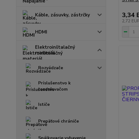
3,34 
Káble, zásuvky, zástrčky
2,72 EU
HDMI
Elektroinštalačný
materiál
Rozvádzače
Príslušenstvo k
rozdeľovačom
Ističe
Prepäťové chrániče
Spájkovacie vybavenie