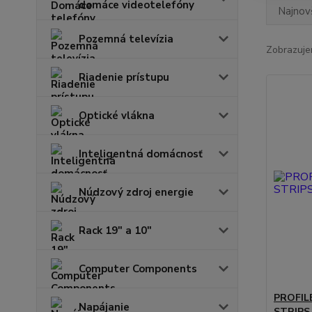
domáce videotelefóny
Najnov
Pozemná televízia
Zobrazuje
Riadenie prístupu
Optické vlákna
Inteligentná domácnosť
Núdzový zdroj energie
Rack 19" a 10"
Computer Components
PROFIL
Napájanie
STRIPS