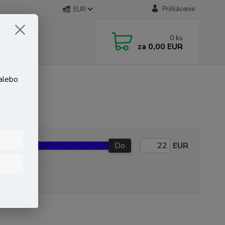
Prihlásenie
EUR
0
ks
za
0,00 EUR
 alebo
Do
EUR
P produkt