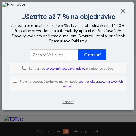
0
ks
EUR
za
0,00 EUR
Ušetrite až 7 % na objednávke
Zanechajte e-mail a získajte 5 % zľavu na objednávky nad 100 €.
Menu
Pri platbe prevodom sa automaticky uplatní ďalšia zľava 2 %.
Zľavový kód vám pošleme e-mailom. Skontrolujte si aj priečinok
Spam alebo Reklamy.
Hľadať
Odoslať
Úvod
Elektroinštalačný materiál
Emergency Lighting
Súhlasím so
spracovaním osobných údajov
pre účely registrácie.
Emergency Lighting
Prajem si odoberať novinky e-mailom podľa
podmienok spracovania osobných
údajov
.
V tejto kategórii nebol nájdený žiadny tovar.
Zatvoriť
Vytvorené na
Eshop-rychlo.sk