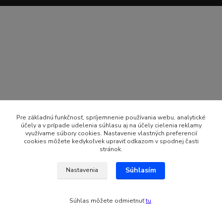
Pre základnú funkčnosť, spríjemnenie používania webu, analytické
účely a v prípade udelenia súhlasu aj na účely cielenia reklamy
využívame súbory cookies. Nastavenie vlastných preferencií
cookies môžete kedykoľvek upraviť odkazom v spodnej časti
stránok.
Súhlasím
Nastavenia
Súhlas môžete odmietnuť
tu
.