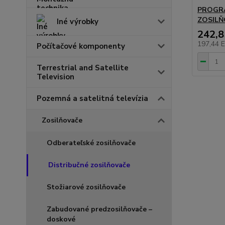
PROGR
ZOSILŇ
Iné výrobky
242,
197,44 
Počítačové komponenty
Terrestrial and Satellite
Television
Pozemná a satelitná televízia
Zosilňovače
Odberateľské zosilňovače
Distribučné zosilňovače
Stožiarové zosilňovače
Zabudované predzosilňovače –
doskové