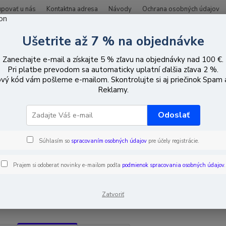
upovať u nás
Kontaktna adresa
Návody
Ochrana osobných údajov
Ušetrite až 7 % na objednávke
Hľadať
Zanechajte e-mail a získajte 5 % zľavu na objednávky nad 100 €.
Pri platbe prevodom sa automaticky uplatní ďalšia zľava 2 %.
vý kód vám pošleme e-mailom. Skontrolujte si aj priečinok Spam
ozemná a satelitná televízia
Zosilňovače
Distribučné zosilňovače
Reklamy.
ribučné zosilňovače
Odoslať
Súhlasím so
spracovaním osobných údajov
pre účely registrácie.
EUR
Od
Prajem si odoberať novinky e-mailom podľa
podmienok spracovania osobných údajov
.
adom
Novinka
Akcia
Doprava ZADARMO
TO
Zatvoriť