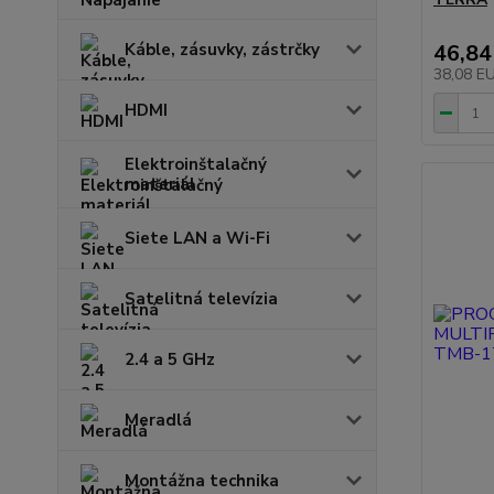
Káble, zásuvky, zástrčky
46,84
38,08 E
HDMI
Elektroinštalačný
materiál
Siete LAN a Wi-Fi
Satelitná televízia
2.4 a 5 GHz
Meradlá
Montážna technika