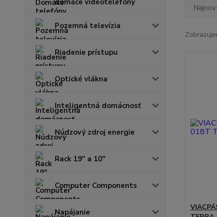
domáce videotelefóny
Najnov
Pozemná televízia
Zobrazuje
Riadenie prístupu
Optické vlákna
Inteligentná domácnosť
Núdzový zdroj energie
Rack 19" a 10"
Computer Components
VIACPÁ
Napájanie
TERRA