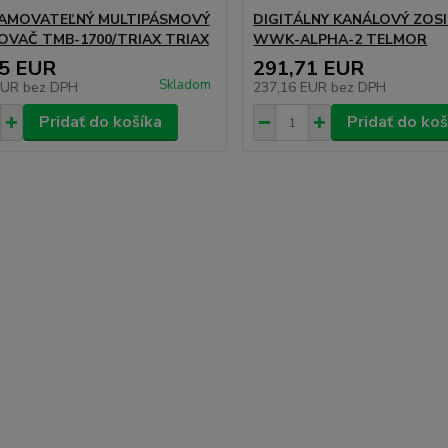
AMOVATEĽNÝ MULTIPÁSMOVÝ
DIGITÁLNY KANÁLOVÝ ZOS
OVAČ TMB-1700/TRIAX TRIAX
WWK-ALPHA-2 TELMOR
85 EUR
291,71 EUR
Skladom
EUR
bez DPH
237,16 EUR
bez DPH
Pridať do košíka
Pridať do koš