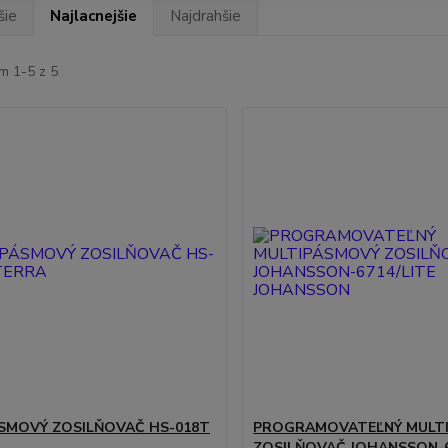
šie
Najlacnejšie
Najdrahšie
m 1-5 z 5
SMOVÝ ZOSILŇOVAČ HS-018T
PROGRAMOVATEĽNÝ MULT
ZOSILŇOVAČ JOHANSSON-6