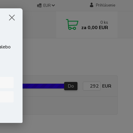
Prihlásenie
EUR
0
ks
za
0,00 EUR
 alebo
Do
EUR
P produkt