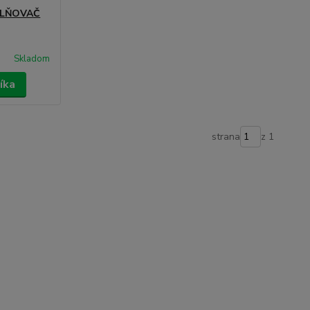
ILŇOVAČ
Skladom
íka
strana
z 1