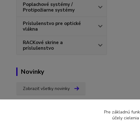
Poplachové systémy /
Protipožiarne systémy
Príslušenstvo pre optické
vlákna
RACKové skrine a
príslušenstvo
Novinky
Zobraziť všetky novinky
Pre základnú funk
účely cieleni