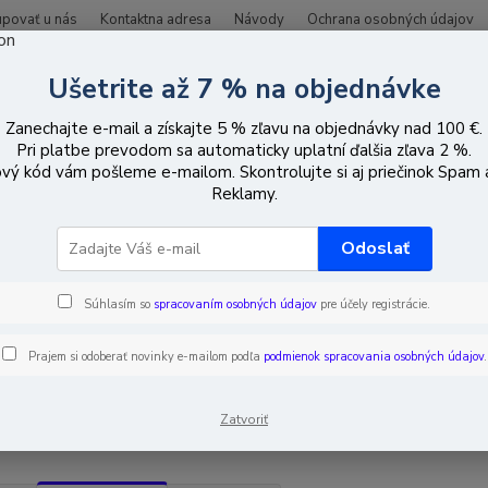
upovať u nás
Kontaktna adresa
Návody
Ochrana osobných údajov
Ušetrite až 7 % na objednávke
Hľadať
Zanechajte e-mail a získajte 5 % zľavu na objednávky nad 100 €.
Pri platbe prevodom sa automaticky uplatní ďalšia zľava 2 %.
vý kód vám pošleme e-mailom. Skontrolujte si aj priečinok Spam
ozemná a satelitná televízia
Prevodníky TV-SAT
LNB objímky
Reklamy.
objímky
Odoslať
Súhlasím so
spracovaním osobných údajov
pre účely registrácie.
EUR
Od
Prajem si odoberať novinky e-mailom podľa
podmienok spracovania osobných údajov
.
adom
Novinka
Akcia
Doprava ZADARMO
TO
Zatvoriť