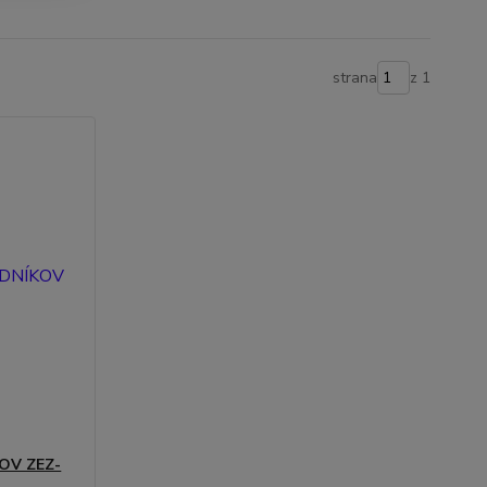
strana
z 1
OV ZEZ-