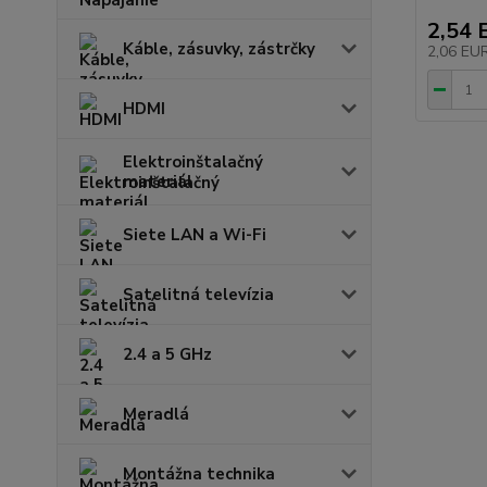
2,54 
Káble, zásuvky, zástrčky
2,06 EU
HDMI
Elektroinštalačný
materiál
Siete LAN a Wi-Fi
Satelitná televízia
2.4 a 5 GHz
Meradlá
Montážna technika