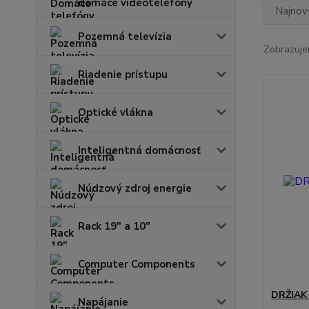
domáce videotelefóny
Najnov
Pozemná televízia
Zobrazuje
Riadenie prístupu
Optické vlákna
Inteligentná domácnosť
Núdzový zdroj energie
Rack 19" a 10"
Computer Components
DRŽIAK
Napájanie