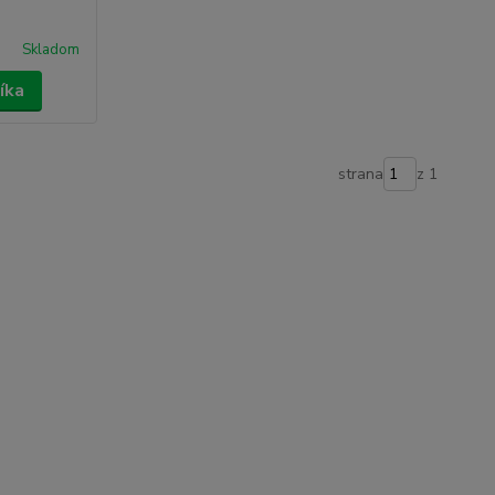
Skladom
íka
strana
z 1