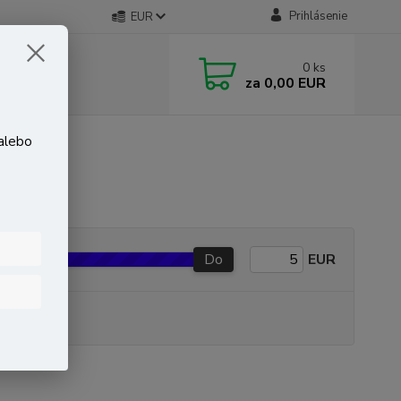
Prihlásenie
EUR
0
ks
za
0,00 EUR
 alebo
Do
EUR
P produkt