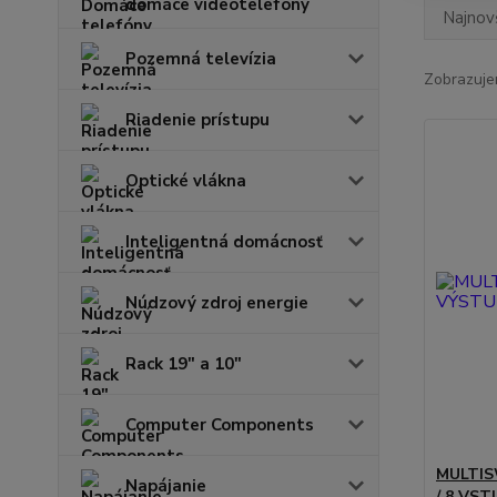
domáce videotelefóny
Najnov
Pozemná televízia
Zobrazuje
Riadenie prístupu
Optické vlákna
Inteligentná domácnosť
Núdzový zdroj energie
Rack 19" a 10"
Computer Components
MULTIS
Napájanie
/ 8 VS