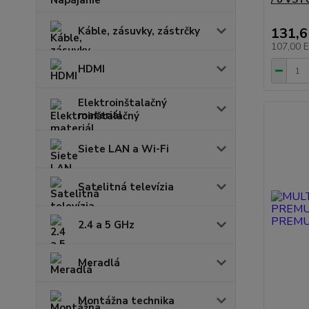
Káble, zásuvky, zástrčky
131,
107,00 
HDMI
Elektroinštalačný
materiál
Siete LAN a Wi-Fi
Satelitná televízia
2.4 a 5 GHz
Meradlá
Montážna technika