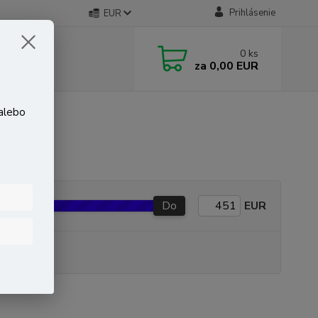
Prihlásenie
EUR
0
ks
za
0,00 EUR
 alebo
Do
EUR
P produkt