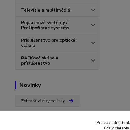
Televízia a multimédiá
Poplachové systémy /
Protipožiarne systémy
Príslušenstvo pre optické
vlákna
RACKové skrine a
príslušenstvo
Novinky
Zobraziť všetky novinky
Pre základnú funk
účely cieleni