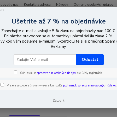
upovať u nás
Kontaktna adresa
Návody
Ochrana osobných údajov
Ušetrite až 7 % na objednávke
Hľadať
Zanechajte e-mail a získajte 5 % zľavu na objednávky nad 100 €.
Pri platbe prevodom sa automaticky uplatní ďalšia zľava 2 %.
vý kód vám pošleme e-mailom. Skontrolujte si aj priečinok Spam
ozemná a satelitná televízia
Multiswitche
Multiswitche 9-vstupov
Reklamy.
iswitche 9-vstupov
Odoslať
Súhlasím so
spracovaním osobných údajov
pre účely registrácie.
EUR
Od
Prajem si odoberať novinky e-mailom podľa
podmienok spracovania osobných údajov
.
adom
Novinka
Akcia
Doprava ZADARMO
TO
Zatvoriť