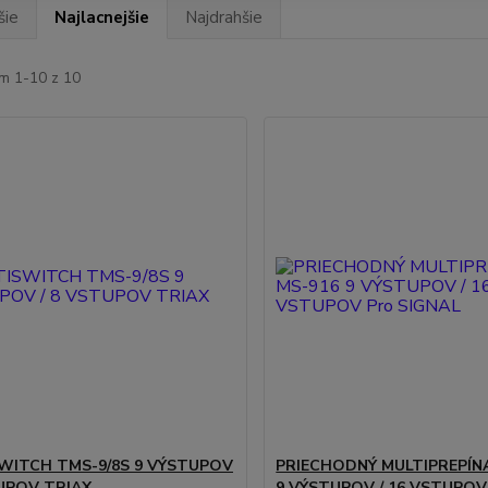
šie
Najlacnejšie
Najdrahšie
m 1-10 z 10
WITCH TMS-9/8S 9 VÝSTUPOV
PRIECHODNÝ MULTIPREPÍN
TUPOV TRIAX
9 VÝSTUPOV / 16 VSTUPOV