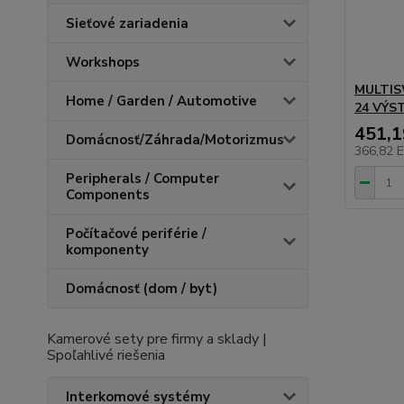
Sieťové zariadenia
Workshops
MULTIS
Home / Garden / Automotive
24 VÝS
451,
Domácnosť/Záhrada/Motorizmus
366,82 
Peripherals / Computer
Components
Počítačové periférie /
komponenty
Domácnosť (dom / byt)
Kamerové sety pre firmy a sklady |
Spoľahlivé riešenia
Interkomové systémy