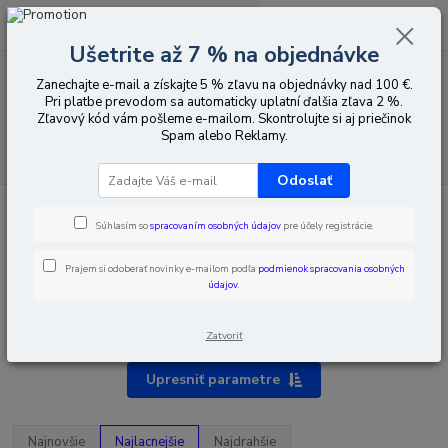
0
ks
EUR
za
0,00 EUR
Ušetrite až 7 % na objednávke
Zanechajte e-mail a získajte 5 % zľavu na objednávky nad 100 €.
Menu
Pri platbe prevodom sa automaticky uplatní ďalšia zľava 2 %.
Zľavový kód vám pošleme e-mailom. Skontrolujte si aj priečinok
Spam alebo Reklamy.
Hľadať
Odoslať
Úvod
Pozemná a satelitná televízia
Napájanie
Súhlasím so
spracovaním osobných údajov
pre účely registrácie.
Napájanie
Prajem si odoberať novinky e-mailom podľa
podmienok spracovania osobných
údajov
.
Napájanie antény
RF/DC separátory
Zatvoriť
Upresniť parametre
Najnovšie
Najlacnejšie
Najdrahšie