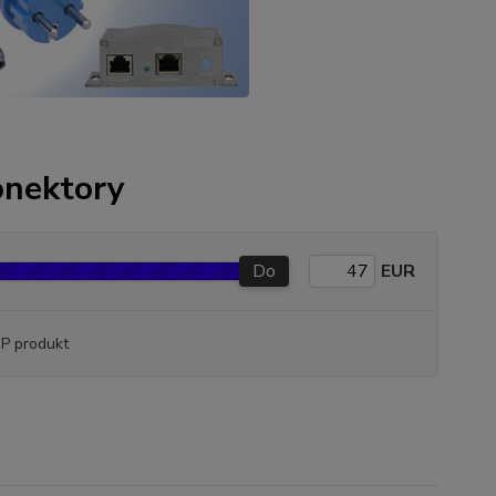
onektory
Do
EUR
P produkt