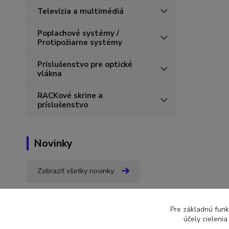
Televízia a multimédiá
Poplachové systémy /
Protipožiarne systémy
Príslušenstvo pre optické
vlákna
RACKové skrine a
príslušenstvo
Novinky
Zobraziť všetky novinky
Pre základnú funk
účely cieleni