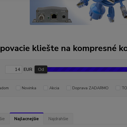
povacie kliešte na kompresné k
EUR
Od
adom
Novinka
Akcia
Doprava ZADARMO
TO
šie
Najlacnejšie
Najdrahšie