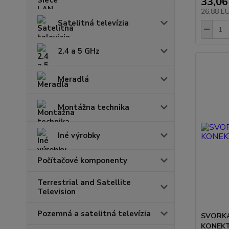
33,06
26,88 E
Satelitná televízia
2.4 a 5 GHz
Meradlá
Montážna technika
Iné výrobky
Počítačové komponenty
Terrestrial and Satellite
Television
Pozemná a satelitná televízia
SVORK
KONEK