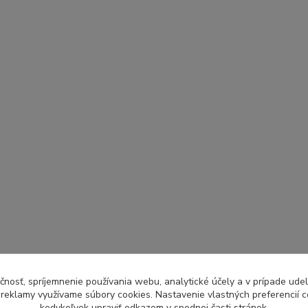
čnosť, spríjemnenie používania webu, analytické účely a v prípade udel
a reklamy využívame súbory cookies. Nastavenie vlastných preferencií 
kedykoľvek upraviť odkazom v spodnej časti stránok.