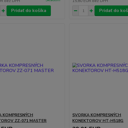
Skladom
UR
bez DPH
15,80 EUR
bez DPH
Pridať do košíka
Pridať do koš
A KOMPRESNÝCH
SVORKA KOMPRESNÝCH
OROV ZZ-071 MASTER
KONEKTOROV HT-H518G