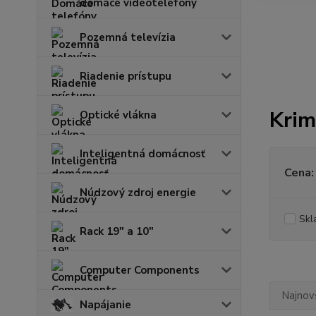
domáce videotelefóny
Pozemná televízia
Riadenie prístupu
Krim
Optické vlákna
Inteligentná domácnosť
Cena:
Núdzový zdroj energie
Skl
Rack 19" a 10"
Computer Components
Najnov
Napájanie