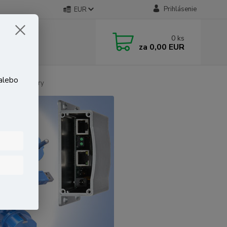
Prihlásenie
EUR
0
ks
za
0,00 EUR
 alebo
esné konektory