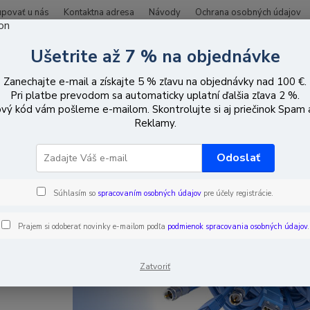
upovať u nás
Kontaktna adresa
Návody
Ochrana osobných údajov
Ušetrite až 7 % na objednávke
Hľadať
Zanechajte e-mail a získajte 5 % zľavu na objednávky nad 100 €.
Pri platbe prevodom sa automaticky uplatní ďalšia zľava 2 %.
vý kód vám pošleme e-mailom. Skontrolujte si aj priečinok Spam
áble, zásuvky, zástrčky
Ručné náradie
Krimpovacie kliešte na kompr
Reklamy.
Odoslať
Súhlasím so
spracovaním osobných údajov
pre účely registrácie.
Prajem si odoberať novinky e-mailom podľa
podmienok spracovania osobných údajov
.
Zatvoriť