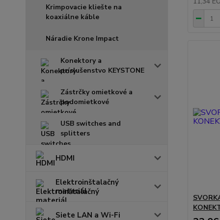
11,34 E
Krimpovacie kliešte na
koaxiálne káble
Náradie Krone Impact
Konektory a
príslušenstvo KEYSTONE
Zástrčky omietkové a
podomietkové
USB switches and
splitters
HDMI
Elektroinštalačný
materiál
SVORK
KONEKT
Siete LAN a Wi-Fi