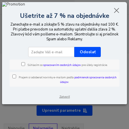
0
ks
EUR
za
0,00 EUR
Ušetrite až 7 % na objednávke
Zanechajte e-mail a získajte 5 % zľavu na objednávky nad 100 €.
Menu
Pri platbe prevodom sa automaticky uplatní ďalšia zľava 2 %.
Zľavový kód vám pošleme e-mailom. Skontrolujte si aj priečinok
Spam alebo Reklamy.
Hľadať
Odoslať
Úvod
Káble, zásuvky, zástrčky
Káble
Prepojovacie káble EURO-
EURO
Súhlasím so
spracovaním osobných údajov
pre účely registrácie.
Prajem si odoberať novinky e-mailom podľa
podmienok spracovania osobných
údajov
.
Prepojovacie káble EURO-EURO
Zatvoriť
Upresniť parametre
Najnovšie
Najlacnejšie
Najdrahšie