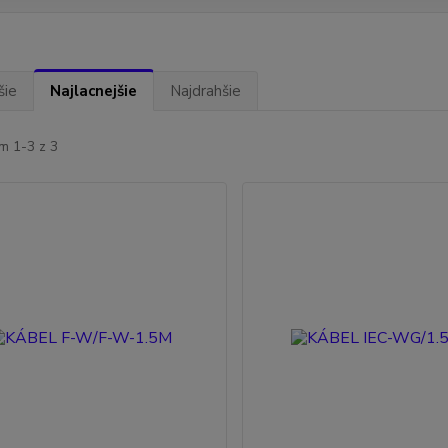
šie
Najlacnejšie
Najdrahšie
m 1-3 z 3