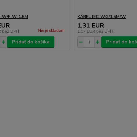
F-W/F-W-1.5M
KÁBEL IEC-WG/1.5M/W
EUR
1,31 EUR
Nie je skladom
R
bez DPH
1,07 EUR
bez DPH
Pridať do košíka
Pridať do koš