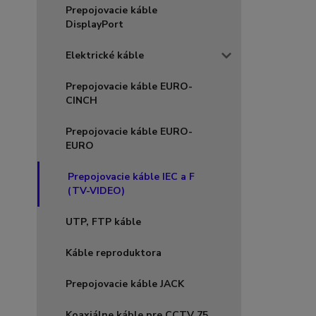
Prepojovacie káble
DisplayPort
Elektrické káble
Prepojovacie káble EURO-
CINCH
Prepojovacie káble EURO-
EURO
Prepojovacie káble IEC a F
(TV-VIDEO)
UTP, FTP káble
Káble reproduktora
Prepojovacie káble JACK
Koaxiálne káble pre CCTV 75