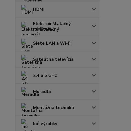
HDMI
Elektroinštalačný
materiál
Siete LAN a Wi-Fi
Satelitná televízia
2.4 a 5 GHz
Meradlá
Montážna technika
Iné výrobky