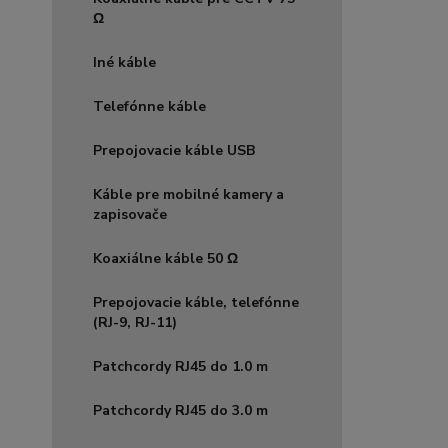
Ω
Iné káble
Telefónne káble
Prepojovacie káble USB
Káble pre mobilné kamery a
zapisovače
Koaxiálne káble 50 Ω
Prepojovacie káble, telefónne
(RJ-9, RJ-11)
Patchcordy RJ45 do 1.0 m
Patchcordy RJ45 do 3.0 m