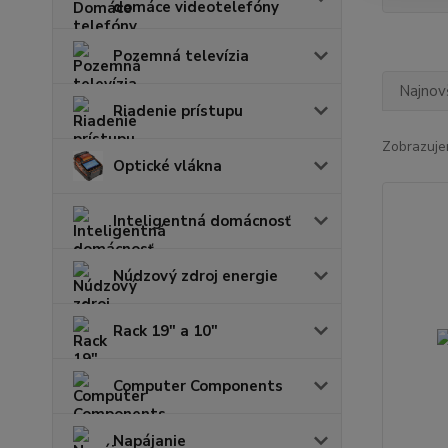
domáce videotelefóny
Pozemná televízia
Najnov
Riadenie prístupu
Zobrazuje
Optické vlákna
Inteligentná domácnosť
Núdzový zdroj energie
Rack 19" a 10"
Computer Components
Napájanie