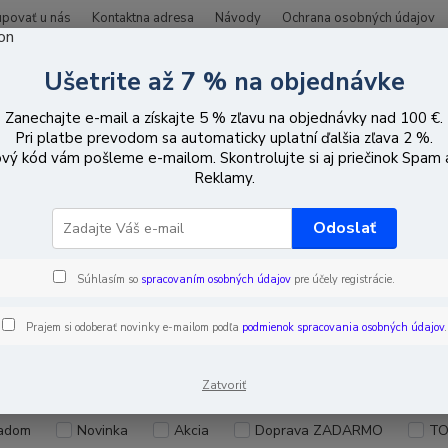
upovať u nás
Kontaktna adresa
Návody
Ochrana osobných údajov
Ušetrite až 7 % na objednávke
Hľadať
Zanechajte e-mail a získajte 5 % zľavu na objednávky nad 100 €.
Pri platbe prevodom sa automaticky uplatní ďalšia zľava 2 %.
vý kód vám pošleme e-mailom. Skontrolujte si aj priečinok Spam
áble, zásuvky, zástrčky
Káble
Prepojovacie káble IEC a F (TV-VIDEO
Reklamy.
Odoslať
ojovacie káble IEC a F (TV-VIDE
Súhlasím so
spracovaním osobných údajov
pre účely registrácie.
Prajem si odoberať novinky e-mailom podľa
podmienok spracovania osobných údajov
.
EUR
Od
Zatvoriť
adom
Novinka
Akcia
Doprava ZADARMO
TO