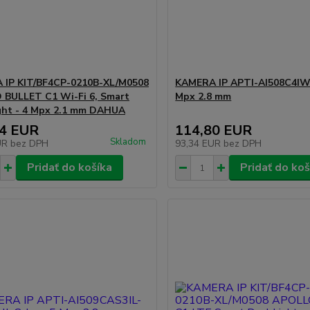
 IP KIT/BF4CP-0210B-XL/M0508
KAMERA IP APTI-AI508C4IW
BULLET C1 Wi-Fi 6, Smart
Mpx 2.8 mm
ght - 4 Mpx 2.1 mm DAHUA
44 EUR
114,80 EUR
Skladom
UR
bez DPH
93,34 EUR
bez DPH
Pridať do košíka
Pridať do koš