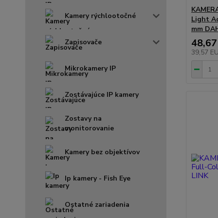
KAMERA 
Kamery rýchlootočné
Light A
mm DA
48,67
Zapisovače
39,57 E
Mikrokamery IP
Zostávajúce IP kamery
Zostavy na
monitorovanie
Kamery bez objektívov
Ip kamery - Fish Eye
Ostatné zariadenia