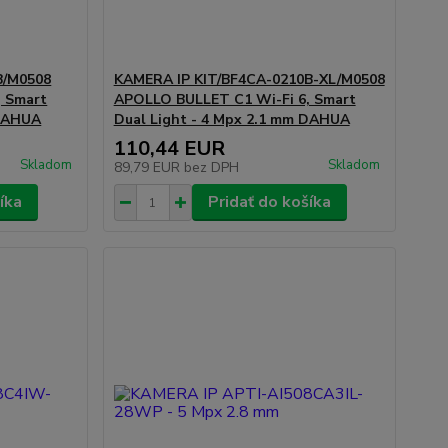
B/M0508
KAMERA IP KIT/BF4CA-0210B-XL/M0508
, Smart
APOLLO BULLET C1 Wi-Fi 6, Smart
 DAHUA
Dual Light - 4 Mpx 2.1 mm DAHUA
110,44 EUR
Skladom
Skladom
89,79 EUR
bez DPH
íka
Pridať do košíka