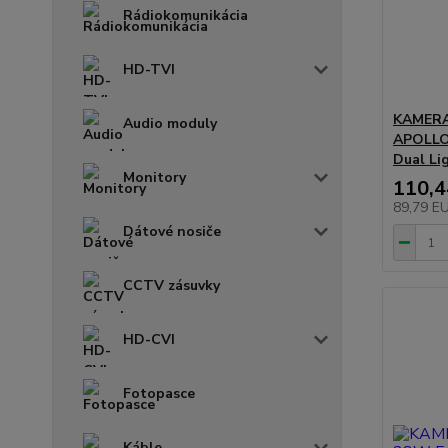
Rádiokomunikácia
HD-TVI
KAMERA
Audio moduly
APOLLO 
Dual Li
Monitory
110,
89,79 E
Dátové nosiče
CCTV zásuvky
HD-CVI
Fotopasce
Káble