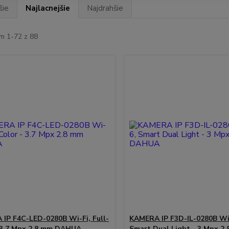
šie
Najlacnejšie
Najdrahšie
m 1-72 z 88
IP F4C-LED-0280B Wi-Fi, Full-
KAMERA IP F3D-IL-0280B Wi-
 3.7 Mpx 2.8 mm DAHUA
Smart Dual Light - 3 Mpx 2