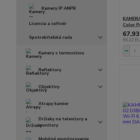
Kamery IP ANPR
KAMERA 
Licencia a softvér
Color P
67,93
Spotrebiteľská rada
55,22 E
Kamery s termovíziou
Reflektory
Objektívy
Atrapy kamier
Držiaky na televízory a
monitory
Mobilné monitorovanie