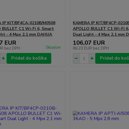
 IP KIT/BF4CA-0210B/M0508
KAMERA IP KIT/BF4CP-0210
BULLET C1 Wi-Fi 6, Smart
APOLLO BULLET C1 Wi-Fi 6
ght - 4 Mpx 2.1 mm DAHUA
Dual Light - 4 Mpx 2.1 mm
07 EUR
106,07 EUR
Skladom
UR
bez DPH
86,23 EUR
bez DPH
Pridať do košíka
Pridať do koš