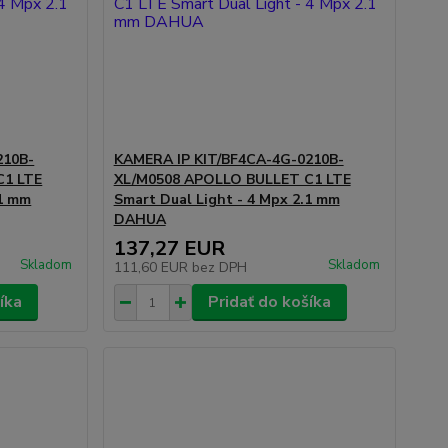
210B-
KAMERA IP KIT/BF4CA-4G-0210B-
C1 LTE
XL/M0508 APOLLO BULLET C1 LTE
.1 mm
Smart Dual Light - 4 Mpx 2.1 mm
DAHUA
137,27 EUR
Skladom
Skladom
111,60 EUR
bez DPH
íka
Pridať do košíka