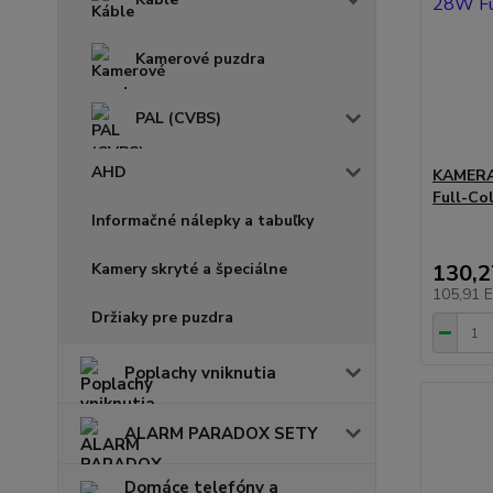
Kamerové puzdra
PAL (CVBS)
AHD
KAMERA
Full-Co
Informačné nálepky a tabuľky
Kamery skryté a špeciálne
130,
105,91 
Držiaky pre puzdra
Poplachy vniknutia
ALARM PARADOX SETY
Domáce telefóny a