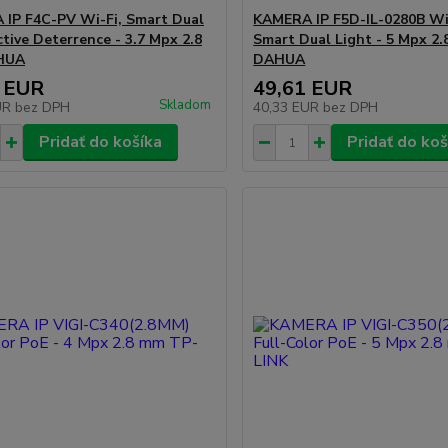
IP F4C-PV Wi-Fi, Smart Dual
KAMERA IP F5D-IL-0280B Wi-
ctive Deterrence - 3.7 Mpx 2.8
Smart Dual Light - 5 Mpx 2
HUA
DAHUA
 EUR
49,61 EUR
Skladom
UR
bez DPH
40,33 EUR
bez DPH
Pridať do košíka
Pridať do koš