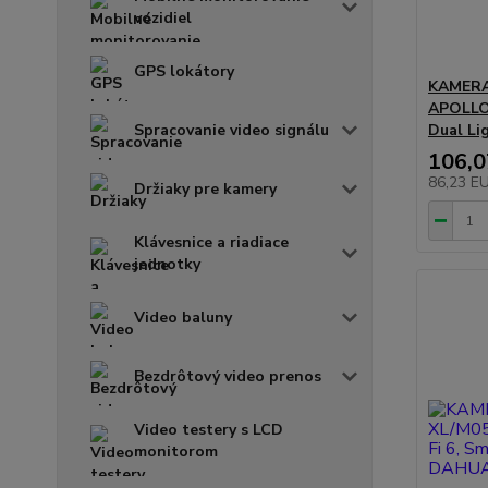
vozidiel
GPS lokátory
KAMERA
APOLLO 
Spracovanie video signálu
Dual Li
106,
86,23 E
Držiaky pre kamery
Klávesnice a riadiace
jednotky
Video baluny
Bezdrôtový video prenos
Video testery s LCD
monitorom