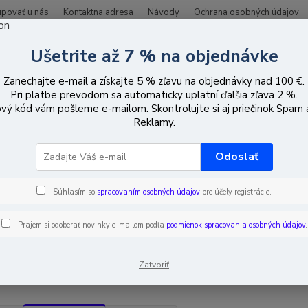
upovať u nás
Kontaktna adresa
Návody
Ochrana osobných údajov
Ušetrite až 7 % na objednávke
Hľadať
Zanechajte e-mail a získajte 5 % zľavu na objednávky nad 100 €.
Pri platbe prevodom sa automaticky uplatní ďalšia zľava 2 %.
vý kód vám pošleme e-mailom. Skontrolujte si aj priečinok Spam
CCTV vybavenie
IP
Tube kamery
Kamery s reflektorom s bielym 
Reklamy.
ry s reflektorom s bielym svetl
Odoslať
Súhlasím so
spracovaním osobných údajov
pre účely registrácie.
EUR
Od
Prajem si odoberať novinky e-mailom podľa
podmienok spracovania osobných údajov
.
adom
Novinka
Akcia
Doprava ZADARMO
TO
Zatvoriť