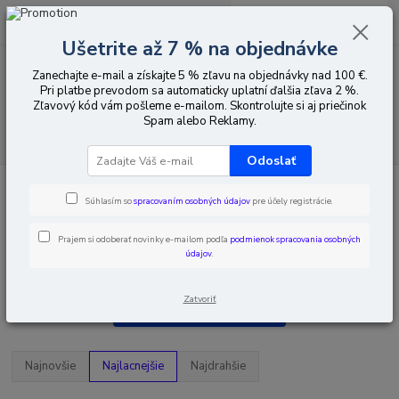
0
ks
EUR
za
0,00 EUR
Ušetrite až 7 % na objednávke
Zanechajte e-mail a získajte 5 % zľavu na objednávky nad 100 €.
Menu
Pri platbe prevodom sa automaticky uplatní ďalšia zľava 2 %.
Zľavový kód vám pošleme e-mailom. Skontrolujte si aj priečinok
Spam alebo Reklamy.
Hľadať
Odoslať
Úvod
CCTV vybavenie
Držiaky na televízory a monitory
Držiaky na
televízory a monitory s nosnosťou do 180 kg
Súhlasím so
spracovaním osobných údajov
pre účely registrácie.
Držiaky na televízory a monitory
Prajem si odoberať novinky e-mailom podľa
podmienok spracovania osobných
údajov
.
s nosnosťou do 180 kg
Zatvoriť
Upresniť parametre
Najnovšie
Najlacnejšie
Najdrahšie