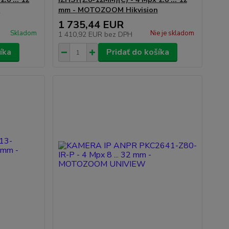
n
mm -
MOTOZOOM
Hikvision
1 735,44 EUR
Skladom
Nie je skladom
1 410,92 EUR
bez DPH
íka
Pridať do košíka