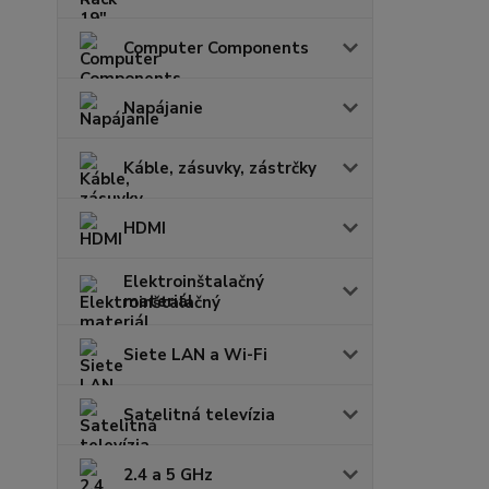
Computer Components
Napájanie
Káble, zásuvky, zástrčky
HDMI
Elektroinštalačný
materiál
Siete LAN a Wi-Fi
Satelitná televízia
2.4 a 5 GHz