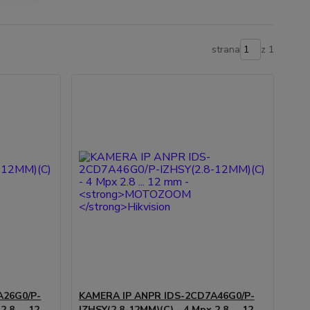
strana
z 1
A26G0/P-
KAMERA IP ANPR IDS-2CD7A46G0/P-
.8 ... 12
IZHSY(2.8-12MM)(C) - 4 Mpx 2.8 ... 12