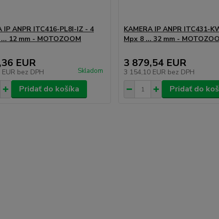
IP ANPR ITC416-PL8I-IZ - 4
KAMERA IP ANPR ITC431-KW
7 ... 12 mm - MOTOZOOM
Mpx 8 ... 32 mm - MOTOZ
,36 EUR
3 879,54 EUR
Skladom
0 EUR
bez DPH
3 154,10 EUR
bez DPH
Pridať do košíka
Pridať do koš