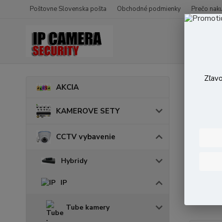
Poštovne Slovenska pošta
Obchodné podmienky
Prečo nak
Zľavo
Úvod
AKCIA
Kam
KAMEROVE SETY
CCTV vybavenie
Cena:
Hybridy
Skl
IP
Tube kamery