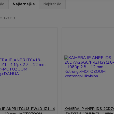
šie
Najlacnejšie
Najdrahšie
m 1-9 z 9
 IP ANPR ITC413-PW4D-IZ1 - 4
KAMERA IP ANPR IDS-2CD7
 ... 12 mm -
MOTOZOOM
IZHSY(2.8-12MM)(C) - 1080p 2