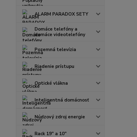
ALARM PARADOX SETY
Domáce telefóny a
domáce videotelefóny
Pozemná televízia
Riadenie prístupu
Optické vlákna
Inteligentná domácnosť
Núdzový zdroj energie
Rack 19" a 10"