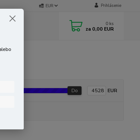
Prihlásenie
EUR
0
ks
za
0,00 EUR
 alebo
Do
EUR
P produkt