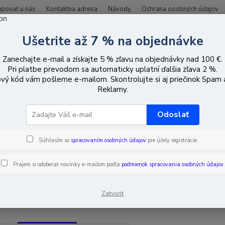
upovať u nás
Kontaktna adresa
Návody
Ochrana osobných údajov
Ušetrite až 7 % na objednávke
Hľadať
Zanechajte e-mail a získajte 5 % zľavu na objednávky nad 100 €.
Pri platbe prevodom sa automaticky uplatní ďalšia zľava 2 %.
vý kód vám pošleme e-mailom. Skontrolujte si aj priečinok Spam
CCTV vybavenie
IP
Kamery IP ANPR
Reklamy.
ery IP ANPR
Odoslať
Súhlasím so
spracovaním osobných údajov
pre účely registrácie.
EUR
Od
Prajem si odoberať novinky e-mailom podľa
podmienok spracovania osobných údajov
.
adom
Novinka
Akcia
Doprava ZADARMO
TO
Zatvoriť