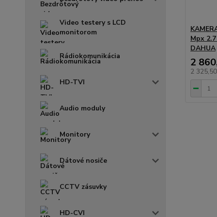
Video testery s LCD
KAMERA 
monitorom
Mpx 2.
DAHUA
Rádiokomunikácia
2 860
2 325,5
HD-TVI
Audio moduly
Monitory
Dátové nosiče
CCTV zásuvky
HD-CVI