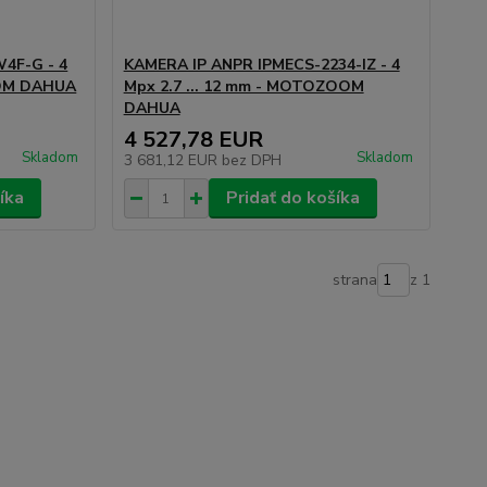
4F-G - 4
KAMERA IP ANPR IPMECS-2234-IZ - 4
OOM DAHUA
Mpx 2.7 ... 12 mm - MOTOZOOM
DAHUA
4 527,78 EUR
Skladom
Skladom
3 681,12 EUR
bez DPH
íka
Pridať do košíka
strana
z 1