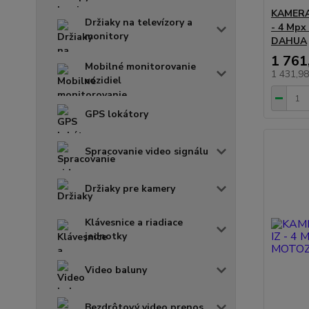
KAMERA
Držiaky na televízory a
- 4 Mpx 
monitory
DAHUA
1 761
Mobilné monitorovanie
1 431,9
vozidiel
GPS lokátory
Spracovanie video signálu
Držiaky pre kamery
Klávesnice a riadiace
jednotky
Video baluny
Bezdrôtový video prenos