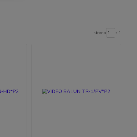
strana
z 1