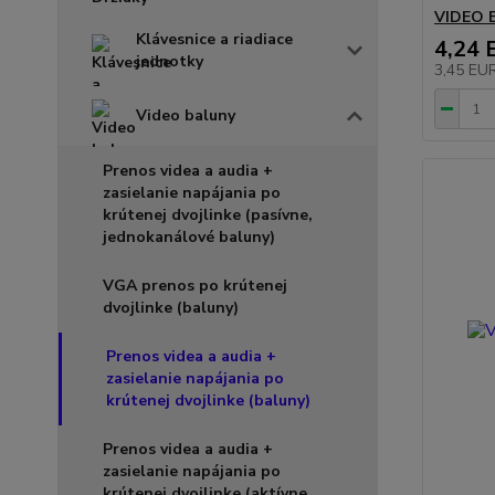
VIDEO 
Klávesnice a riadiace
4,24 
jednotky
3,45 EU
Video baluny
Prenos videa a audia +
zasielanie napájania po
krútenej dvojlinke (pasívne,
jednokanálové baluny)
VGA prenos po krútenej
dvojlinke (baluny)
Prenos videa a audia +
zasielanie napájania po
krútenej dvojlinke (baluny)
Prenos videa a audia +
zasielanie napájania po
krútenej dvojlinke (aktívne