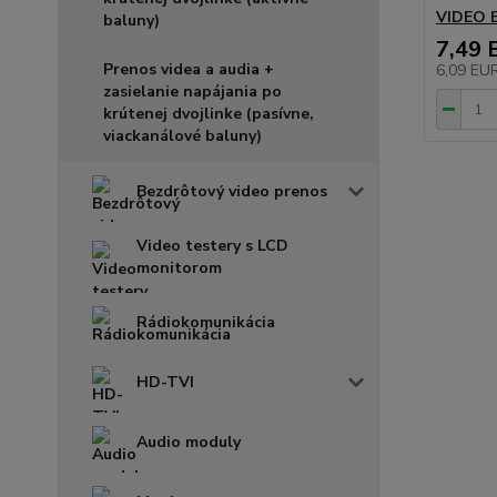
VIDEO 
baluny)
7,49 
Prenos videa a audia +
6,09 EU
zasielanie napájania po
krútenej dvojlinke (pasívne,
viackanálové baluny)
Bezdrôtový video prenos
Video testery s LCD
monitorom
Rádiokomunikácia
HD-TVI
Audio moduly