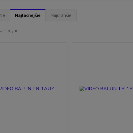
šie
Najlacnejšie
Najdrahšie
m 1-5 z 5