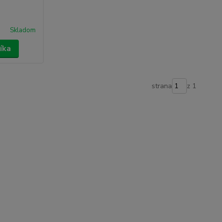
Skladom
íka
strana
z 1