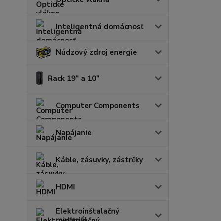
Inteligentná domácnosť
Núdzový zdroj energie
Rack 19" a 10"
Computer Components
Napájanie
Káble, zásuvky, zástrčky
HDMI
Elektroinštalačný
materiál