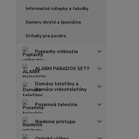
Informačné nálepky a tabuľky
Kamery skryté a špeciálne
Držiaky pre puzdra
Poplachy vniknutia
ALARM PARADOX SETY
Domáce telefóny a
domáce videotelefóny
Pozemná televízia
Riadenie prístupu
Optické vlákna