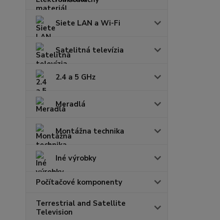
Siete LAN a Wi-Fi
Satelitná televízia
2.4 a 5 GHz
Meradlá
Montážna technika
Iné výrobky
Počítačové komponenty
Terrestrial and Satellite
Television