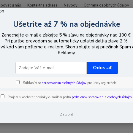
upovať u nás
Kontaktna adresa
Návody
Ochrana osobných údajov
Ušetrite až 7 % na objednávke
Hľadať
Zanechajte e-mail a získajte 5 % zľavu na objednávky nad 100 €.
Pri platbe prevodom sa automaticky uplatní ďalšia zľava 2 %.
vý kód vám pošleme e-mailom. Skontrolujte si aj priečinok Spam
CCTV vybavenie
Video baluny
Prenos videa a audia + zasielanie napá
Reklamy.
os videa a audia + zasielanie na
Odoslať
uny)
Súhlasím so
spracovaním osobných údajov
pre účely registrácie.
EUR
Od
Prajem si odoberať novinky e-mailom podľa
podmienok spracovania osobných údajov
.
Zatvoriť
adom
Novinka
Akcia
Doprava ZADARMO
TO