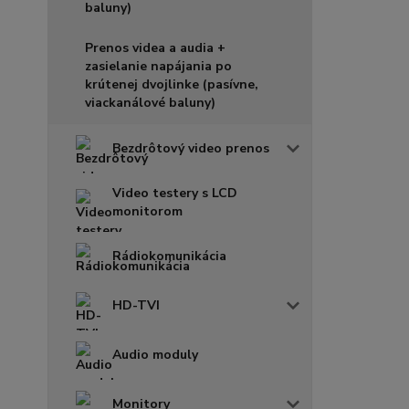
baluny)
Prenos videa a audia +
zasielanie napájania po
krútenej dvojlinke (pasívne,
viackanálové baluny)
Bezdrôtový video prenos
Video testery s LCD
monitorom
Rádiokomunikácia
HD-TVI
Audio moduly
Monitory