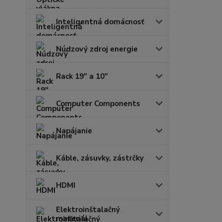
Inteligentná domácnosť
Núdzový zdroj energie
Rack 19" a 10"
Computer Components
Napájanie
Káble, zásuvky, zástrčky
HDMI
Elektroinštalačný
materiál