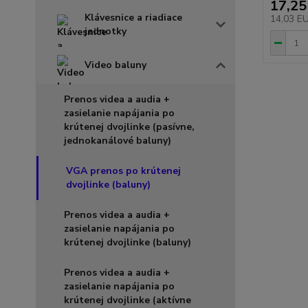
17,25
Klávesnice a riadiace
14,03 E
jednotky
Video baluny
Prenos videa a audia +
zasielanie napájania po
krútenej dvojlinke (pasívne,
jednokanálové baluny)
VGA prenos po krútenej
dvojlinke (baluny)
Prenos videa a audia +
zasielanie napájania po
krútenej dvojlinke (baluny)
Prenos videa a audia +
zasielanie napájania po
krútenej dvojlinke (aktívne