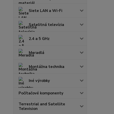
Siete LAN a Wi-Fi
Satelitná televízia
2.4 a 5 GHz
Meradlá
Montážna technika
Iné výrobky
Počítačové komponenty
Terrestrial and Satellite
Television