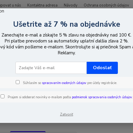
upovať u nás
Kontaktna adresa
Návody
Ochrana osobných údajov
Ušetrite až 7 % na objednávke
Hľadať
Zanechajte e-mail a získajte 5 % zľavu na objednávky nad 100 €.
Pri platbe prevodom sa automaticky uplatní ďalšia zľava 2 %.
vý kód vám pošleme e-mailom. Skontrolujte si aj priečinok Spam
CCTV vybavenie
Video baluny
VGA prenos po krútenej dvojlinke (ba
Reklamy.
prenos po krútenej dvojlinke (b
Odoslať
Súhlasím so
spracovaním osobných údajov
pre účely registrácie.
EUR
Od
Prajem si odoberať novinky e-mailom podľa
podmienok spracovania osobných údajov
.
adom
Novinka
Akcia
Doprava ZADARMO
TO
Zatvoriť