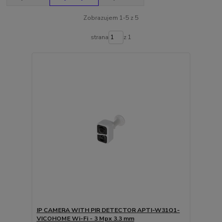
Zobrazujem 1-5 z 5
strana
z 1
IP CAMERA WITH PIR DETECTOR APTI-W31Q1-
VICOHOME Wi-Fi - 3 Mpx 3.3 mm