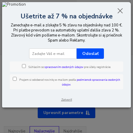
0
ks
EUR
za
0,00 EUR
Ušetrite až 7 % na objednávke
Zanechajte e-mail a získajte 5 % zľavu na objednávky nad 100 €.
Menu
Pri platbe prevodom sa automaticky uplatní ďalšia zľava 2 %.
Zľavový kód vám pošleme e-mailom. Skontrolujte si aj priečinok
Spam alebo Reklamy.
Hľadať
Odoslať
Úvod
CCTV vybavenie
IP
Spotrebiteľská rada
Súhlasím so
spracovaním osobných údajov
pre účely registrácie.
Spotrebiteľská rada
Prajem si odoberať novinky e-mailom podľa
podmienok spracovania osobných
údajov
.
VicoHome
iCSee
Zatvoriť
Upresniť parametre
Najnovšie
Najlacnejšie
Najdrahšie