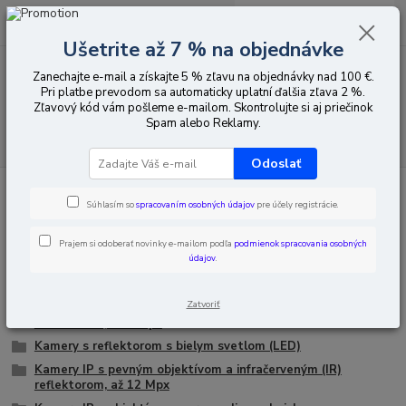
0
ks
EUR
za
0,00 EUR
Ušetrite až 7 % na objednávke
Zanechajte e-mail a získajte 5 % zľavu na objednávky nad 100 €.
Menu
Pri platbe prevodom sa automaticky uplatní ďalšia zľava 2 %.
Zľavový kód vám pošleme e-mailom. Skontrolujte si aj priečinok
Spam alebo Reklamy.
Hľadať
Odoslať
Úvod
CCTV vybavenie
IP
Tube kamery
Súhlasím so
spracovaním osobných údajov
pre účely registrácie.
Tube kamery
Prajem si odoberať novinky e-mailom podľa
podmienok spracovania osobných
údajov
.
Kamery IP s objektívom s premenlivou ohniskovou
vzdialenosťou a s infračerveným (IR) reflektorom, až 5 Mpx
Zatvoriť
Kamery IP s pevným objektívom a infračerveným (IR)
reflektorom, až 5 Mpx
Kamery s reflektorom s bielym svetlom (LED)
Kamery IP s pevným objektívom a infračerveným (IR)
reflektorom, až 12 Mpx