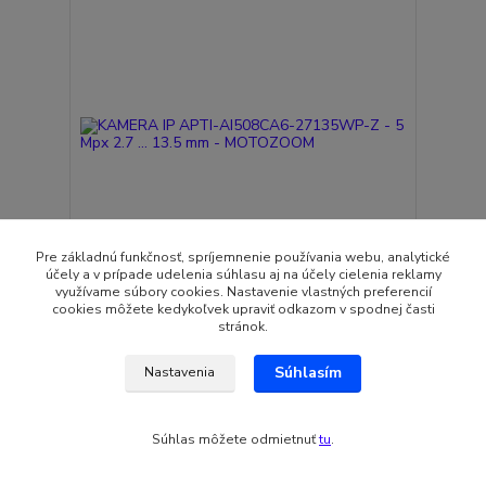
Pre základnú funkčnosť, spríjemnenie používania webu, analytické
účely a v prípade udelenia súhlasu aj na účely cielenia reklamy
využívame súbory cookies. Nastavenie vlastných preferencií
cookies môžete kedykoľvek upraviť odkazom v spodnej časti
KAMERA IP APTI-AI508CA6-27135WP-Z - 5 Mpx
stránok.
2.7 ... 13.5 mm - MOTOZOOM
122,10 EUR
Súhlasím
Nastavenia
Skladom
99,27 EUR
bez DPH
Pridať do košíka
Súhlas môžete odmietnuť
tu
.