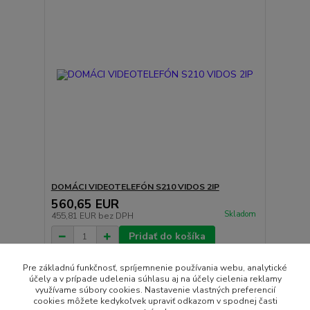
DOMÁCI VIDEOTELEFÓN S210 VIDOS 2IP
560,65 EUR
Skladom
455,81 EUR
bez DPH
Pridať do košíka
Pre základnú funkčnosť, spríjemnenie používania webu, analytické
účely a v prípade udelenia súhlasu aj na účely cielenia reklamy
strana
z 1
využívame súbory cookies. Nastavenie vlastných preferencií
cookies môžete kedykoľvek upraviť odkazom v spodnej časti