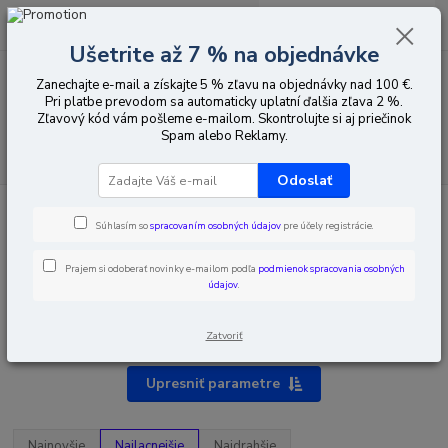
0
ks
EUR
za
0,00 EUR
Ušetrite až 7 % na objednávke
Zanechajte e-mail a získajte 5 % zľavu na objednávky nad 100 €.
Menu
Pri platbe prevodom sa automaticky uplatní ďalšia zľava 2 %.
Zľavový kód vám pošleme e-mailom. Skontrolujte si aj priečinok
Spam alebo Reklamy.
Hľadať
Odoslať
Úvod
Domáce telefóny a domáce videotelefóny
Vidos
Domáce
videotelefóny 2IP
Súhlasím so
spracovaním osobných údajov
pre účely registrácie.
Prajem si odoberať novinky e-mailom podľa
podmienok spracovania osobných
údajov
.
Domáce videotelefóny 2IP
Zatvoriť
Upresniť parametre
Najnovšie
Najlacnejšie
Najdrahšie