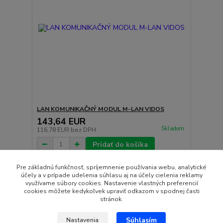
LAN KOMUNIKAČNÝ MODUL M-LAN VIDOS
143,64 EUR
Skladom
116,78 EUR
bez DPH
Pridať do košíka
Pre základnú funkčnosť, spríjemnenie používania webu, analytické
účely a v prípade udelenia súhlasu aj na účely cielenia reklamy
strana
z 1
využívame súbory cookies. Nastavenie vlastných preferencií
cookies môžete kedykoľvek upraviť odkazom v spodnej časti
stránok.
Súhlasím
Nastavenia