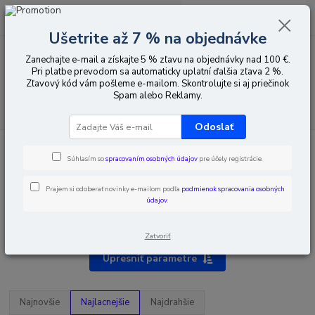
0
ks
EUR
za
0,00 EUR
Ušetrite až 7 % na objednávke
Zanechajte e-mail a získajte 5 % zľavu na objednávky nad 100 €.
Menu
Pri platbe prevodom sa automaticky uplatní ďalšia zľava 2 %.
Zľavový kód vám pošleme e-mailom. Skontrolujte si aj priečinok
Spam alebo Reklamy.
Hľadať
Odoslať
Úvod
Domáce telefóny a domáce videotelefóny
Vidos
Príslušenstvo
Súhlasím so
spracovaním osobných údajov
pre účely registrácie.
Prajem si odoberať novinky e-mailom podľa
podmienok spracovania osobných
údajov
.
Príslušenstvo
Zatvoriť
Upresniť parametre
Najnovšie
Najlacnejšie
Najdrahšie