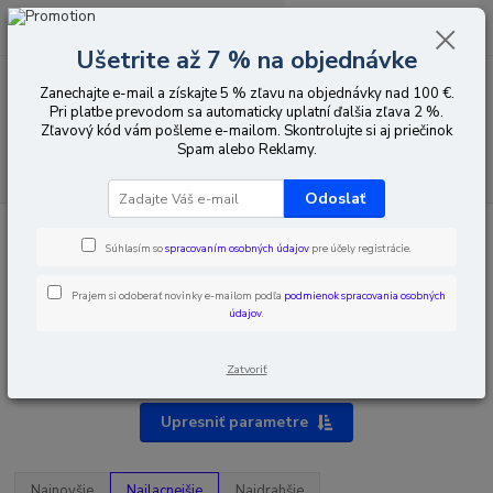
0
ks
EUR
za
0,00 EUR
Ušetrite až 7 % na objednávke
Zanechajte e-mail a získajte 5 % zľavu na objednávky nad 100 €.
Menu
Pri platbe prevodom sa automaticky uplatní ďalšia zľava 2 %.
Zľavový kód vám pošleme e-mailom. Skontrolujte si aj priečinok
Spam alebo Reklamy.
Hľadať
Odoslať
Úvod
Montážna technika
Inštalačný materiál
Rozvodné skrine
Podomietková krabica
Súhlasím so
spracovaním osobných údajov
pre účely registrácie.
Prajem si odoberať novinky e-mailom podľa
podmienok spracovania osobných
údajov
.
Podomietková krabica
Zatvoriť
Upresniť parametre
Najnovšie
Najlacnejšie
Najdrahšie