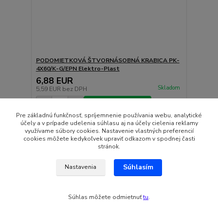
PODOMIETKOVÁ ŠTVORNÁSOBNÁ KRABICA PK-
4X60/K-G/EPN Elektro-Plast
6,88 EUR
Skladom
5,59 EUR
bez DPH
Pridať do košíka
Pre základnú funkčnosť, spríjemnenie používania webu, analytické
účely a v prípade udelenia súhlasu aj na účely cielenia reklamy
využívame súbory cookies. Nastavenie vlastných preferencií
cookies môžete kedykoľvek upraviť odkazom v spodnej časti
stránok.
Súhlasím
Nastavenia
Súhlas môžete odmietnuť
tu
.