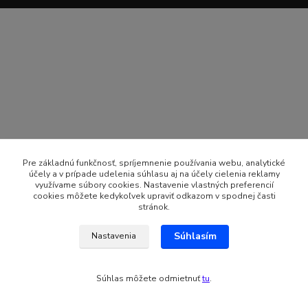
Pre základnú funkčnosť, spríjemnenie používania webu, analytické
účely a v prípade udelenia súhlasu aj na účely cielenia reklamy
využívame súbory cookies. Nastavenie vlastných preferencií
cookies môžete kedykoľvek upraviť odkazom v spodnej časti
stránok.
Súhlasím
Nastavenia
Súhlas môžete odmietnuť
tu
.