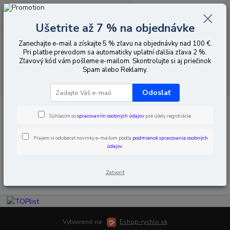
0
ks
EUR
za
0,00 EUR
Ušetrite až 7 % na objednávke
Zanechajte e-mail a získajte 5 % zľavu na objednávky nad 100 €.
Menu
Pri platbe prevodom sa automaticky uplatní ďalšia zľava 2 %.
Zľavový kód vám pošleme e-mailom. Skontrolujte si aj priečinok
Spam alebo Reklamy.
Hľadať
Odoslať
Úvod
Inteligentná domácnosť
Tuya
Príslušenstvo k automatike
Súhlasím so
spracovaním osobných údajov
pre účely registrácie.
Príslušenstvo k automatike
Prajem si odoberať novinky e-mailom podľa
podmienok spracovania osobných
údajov
.
V tejto kategórii nebol nájdený žiadny tovar.
Zatvoriť
Vytvorené na
Eshop-rychlo.sk