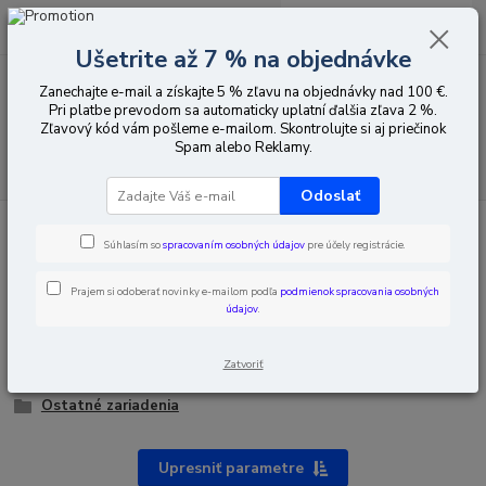
0
ks
EUR
za
0,00 EUR
Ušetrite až 7 % na objednávke
Zanechajte e-mail a získajte 5 % zľavu na objednávky nad 100 €.
Menu
Pri platbe prevodom sa automaticky uplatní ďalšia zľava 2 %.
Zľavový kód vám pošleme e-mailom. Skontrolujte si aj priečinok
Spam alebo Reklamy.
Hľadať
Odoslať
Úvod
Inteligentná domácnosť
Dahua Imou
Súhlasím so
spracovaním osobných údajov
pre účely registrácie.
Dahua Imou
Prajem si odoberať novinky e-mailom podľa
podmienok spracovania osobných
údajov
.
Zapisovače
Zostavy na monitorovanie
Zatvoriť
Kamery
Ostatné zariadenia
Upresniť parametre