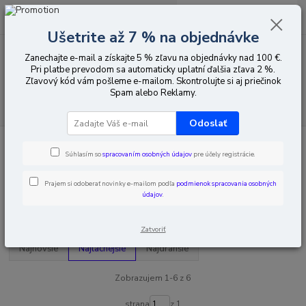
0
ks
EUR
za
0,00 EUR
Ušetrite až 7 % na objednávke
Zanechajte e-mail a získajte 5 % zľavu na objednávky nad 100 €.
Menu
Pri platbe prevodom sa automaticky uplatní ďalšia zľava 2 %.
Zľavový kód vám pošleme e-mailom. Skontrolujte si aj priečinok
Spam alebo Reklamy.
Hľadať
Odoslať
Úvod
Inteligentná domácnosť
eWeLink
Príslušenstvo k automatike
Súhlasím so
spracovaním osobných údajov
pre účely registrácie.
Príslušenstvo k automatike
Prajem si odoberať novinky e-mailom podľa
podmienok spracovania osobných
údajov
.
Upresniť parametre
Zatvoriť
Najnovšie
Najlacnejšie
Najdrahšie
Zobrazujem 1-6 z 6
strana
z 1