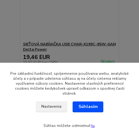
SIEŤOVÁ NABÍJAČKA USB CHAR-X199C-65W-GAN
Delta Power
19,46 EUR
Skladom
15,82 EUR
bez DPH
Pridať do košíka
Pre základnú funkčnosť, spríjemnenie používania webu, analytické
účely a v prípade udelenia súhlasu aj na účely cielenia reklamy
využívame súbory cookies. Nastavenie vlastných preferencií
cookies môžete kedykoľvek upraviť odkazom v spodnej časti
stránok.
Súhlasím
Nastavenia
Súhlas môžete odmietnuť
tu
.