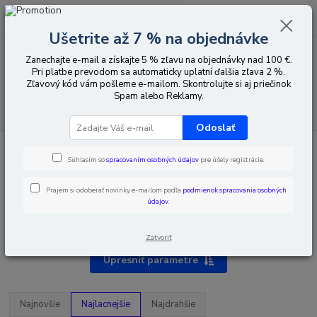
0
ks
EUR
za
0,00 EUR
Ušetrite až 7 % na objednávke
Zanechajte e-mail a získajte 5 % zľavu na objednávky nad 100 €.
Menu
Pri platbe prevodom sa automaticky uplatní ďalšia zľava 2 %.
Zľavový kód vám pošleme e-mailom. Skontrolujte si aj priečinok
Spam alebo Reklamy.
Hľadať
Odoslať
Úvod
Napájanie
Napájanie 5V ... 9V
Súhlasím so
spracovaním osobných údajov
pre účely registrácie.
Prajem si odoberať novinky e-mailom podľa
podmienok spracovania osobných
údajov
.
Napájanie 5V ... 9V
Zatvoriť
Upresniť parametre
Najnovšie
Najlacnejšie
Najdrahšie