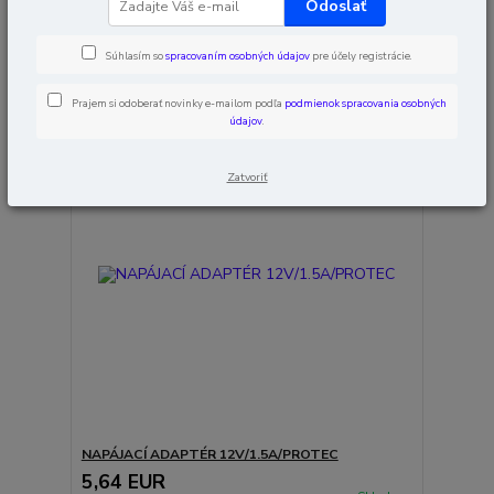
Odoslať
Zobrazujem 1-8 z 8
Súhlasím so
spracovaním osobných údajov
pre účely registrácie.
strana
z 1
Prajem si odoberať novinky e-mailom podľa
podmienok spracovania osobných
údajov
.
Zatvoriť
NAPÁJACÍ ADAPTÉR 12V/1.5A/PROTEC
5,64 EUR