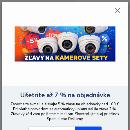
0
ks
EUR
za
0,00 EUR
Menu
Hľadať
Úvod
Napájanie
Napájanie 12 V
So zástrčkou, exteriérové
So zástrčkou, exteriérové
Ušetrite až 7 % na objednávke
Zanechajte e-mail a získajte 5 % zľavu na objednávky nad 100 €.
Upresniť parametre
Pri platbe prevodom sa automaticky uplatní ďalšia zľava 2 %.
Zľavový kód vám pošleme e-mailom. Skontrolujte si aj priečinok
Spam alebo Reklamy.
Najnovšie
Najlacnejšie
Najdrahšie