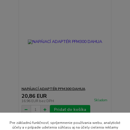
NAPÁJACÍ ADAPTÉR PFM300 DAHUA
20,86 EUR
Skladom
16,96 EUR
bez DPH
Pridať do košíka
Pre základnú funkčnosť, spríjemnenie používania webu, analytické
účely a v prípade udelenia súhlasu aj na účely cielenia reklamy
strana
z 1