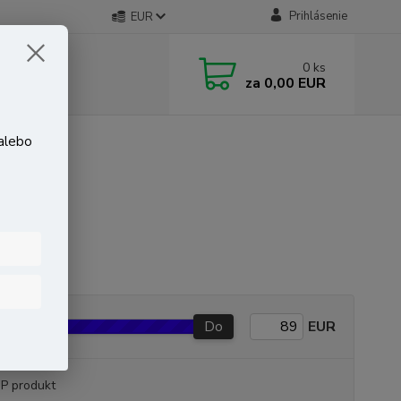
Prihlásenie
EUR
0
ks
za
0,00 EUR
 alebo
Do
EUR
P produkt