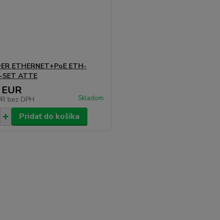
ER ETHERNET+PoE ETH-
-SET ATTE
 EUR
Skladom
UR
bez DPH
Pridať do košíka