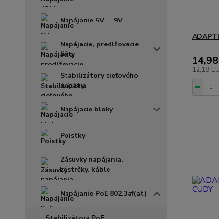
Napájanie 5V ... 9V
ADAPTÉ
Napájacie, predlžovacie
lišty
14,98
12,18 E
Stabilizátory sieťového
napätia
Napájacie bloky
Poistky
Zásuvky napájania,
zástrčky, káble
Napájanie PoE 802.3af(at)
Stabilizátory PoE