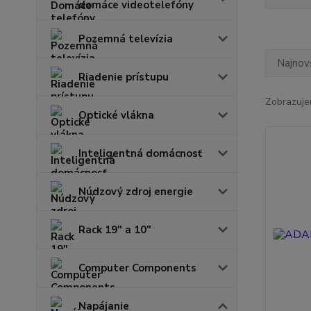
domáce videotelefóny
Pozemná televízia
Najnov
Riadenie prístupu
Zobrazuje
Optické vlákna
Inteligentná domácnosť
Núdzový zdroj energie
Rack 19" a 10"
Computer Components
Napájanie