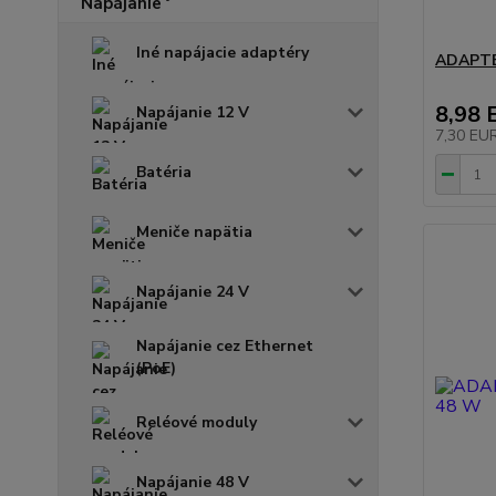
Iné napájacie adaptéry
ADAPTÉ
8,98 
Napájanie 12 V
7,30 EU
Batéria
Meniče napätia
Napájanie 24 V
Napájanie cez Ethernet
(PoE)
Reléové moduly
Napájanie 48 V