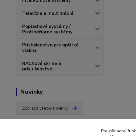
Interkomové systémy
Televízia a multimédiá
Poplachové systémy /
Protipožiarne systémy
Príslušenstvo pre optické
vlákna
RACKové skrine a
príslušenstvo
Novinky
Zobraziť všetky novinky
Pre základnú funk