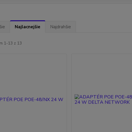
šie
Najlacnejšie
Najdrahšie
m 1-13 z 13