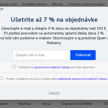
upovať u nás
Kontaktna adresa
Návody
Ochrana osobných údajov
Ušetrite až 7 % na objednávke
Hľadať
Zanechajte e-mail a získajte 5 % zľavu na objednávky nad 100 €.
Pri platbe prevodom sa automaticky uplatní ďalšia zľava 2 %.
vý kód vám pošleme e-mailom. Skontrolujte si aj priečinok Spam
apájanie
Napájanie PoE 802.3af(at)
Napájacie adaptéry
Reklamy.
Odoslať
jacie adaptéry
Súhlasím so
spracovaním osobných údajov
pre účely registrácie.
Prajem si odoberať novinky e-mailom podľa
podmienok spracovania osobných údajov
.
EUR
Od
Zatvoriť
adom
Novinka
Akcia
Doprava ZADARMO
TO