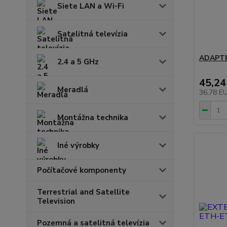
Siete LAN a Wi-Fi
Satelitná televízia
ADAPTÉ
2.4 a 5 GHz
45,24
Meradlá
36,78 E
Montážna technika
Iné výrobky
Počítačové komponenty
Terrestrial and Satellite
Television
Pozemná a satelitná televízia