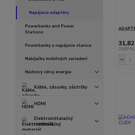
Napájacie adaptéry
Powerbanks and Power
ADAPTÉ
Stations
31,82
Powerbanky a napájacie stanice
25,87 E
Nabíjačky mobilných zariadení
Núdzový zdroj energie
Káble, zásuvky, zástrčky
HDMI
Elektroinštalačný
materiál