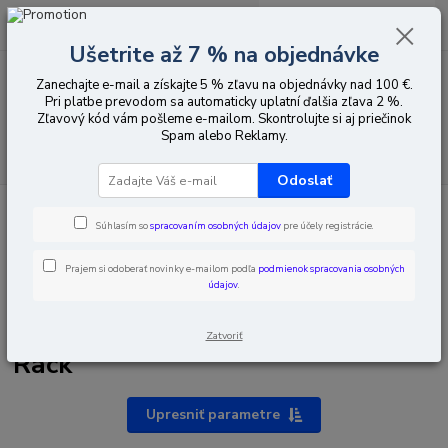
0
ks
EUR
za
0,00 EUR
Ušetrite až 7 % na objednávke
Zanechajte e-mail a získajte 5 % zľavu na objednávky nad 100 €.
Menu
Pri platbe prevodom sa automaticky uplatní ďalšia zľava 2 %.
Zľavový kód vám pošleme e-mailom. Skontrolujte si aj priečinok
Spam alebo Reklamy.
Hľadať
Odoslať
Úvod
Napájanie
Napájacie bloky
Napájacie distribútory s panelmi
Rack
Súhlasím so
spracovaním osobných údajov
pre účely registrácie.
Prajem si odoberať novinky e-mailom podľa
podmienok spracovania osobných
údajov
.
Napájacie distribútory s panelmi
Zatvoriť
Rack
Upresniť parametre