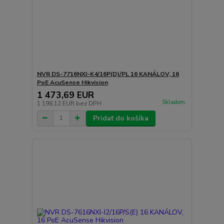
NVR DS-7716NXI-K4/16P(D)/PL 16 KANÁLOV, 16
PoE AcuSense Hikvision
1 473,69 EUR
Skladom
1 198,12 EUR
bez DPH
Pridať do košíka