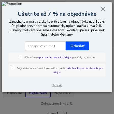
0
ks
EUR
za
0,00 EUR
Ušetrite až 7 % na objednávke
Zanechajte e-mail a získajte 5 % zľavu na objednávky nad 100 €.
Menu
Pri platbe prevodom sa automaticky uplatní ďalšia zľava 2 %.
Zľavový kód vám pošleme e-mailom. Skontrolujte si aj priečinok
Spam alebo Reklamy.
Hľadať
Odoslať
Úvod
CCTV vybavenie
IP
Zapisovače
16 kanálové
Súhlasím so
spracovaním osobných údajov
pre účely registrácie.
16 kanálové
Prajem si odoberať novinky e-mailom podľa
podmienok spracovania osobných
údajov
.
Upresniť parametre
Zatvoriť
Najnovšie
Najlacnejšie
Najdrahšie
Zobrazujem 1-41 z 41
strana
z 1