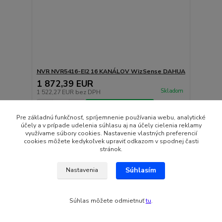
NVR NVR5416-EI2 16 KANÁLOV WizSense DAHUA
1 872,39 EUR
Skladom
1 522,27 EUR
bez DPH
Pridať do košíka
Pre základnú funkčnosť, spríjemnenie používania webu, analytické
účely a v prípade udelenia súhlasu aj na účely cielenia reklamy
využívame súbory cookies. Nastavenie vlastných preferencií
cookies môžete kedykoľvek upraviť odkazom v spodnej časti
stránok.
Súhlasím
Nastavenia
Súhlas môžete odmietnuť
tu
.