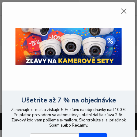
0
ks
EUR
za
0,00 EUR
Menu
Hľadať
Úvod
Počítačové periférie / komponenty
Disky SSD SATA
Disky SSD SATA
V tejto kategórii nebol nájdený žiadny tovar.
Ušetrite až 7 % na objednávke
Zanechajte e-mail a získajte 5 % zľavu na objednávky nad 100 €.
Pri platbe prevodom sa automaticky uplatní ďalšia zľava 2 %.
Zľavový kód vám pošleme e-mailom. Skontrolujte si aj priečinok
Vytvorené na
Eshop-rychlo.sk
Spam alebo Reklamy.