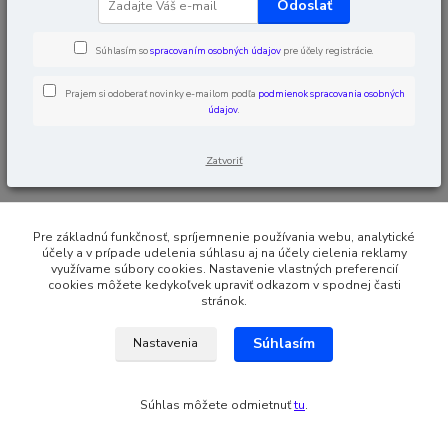
Odoslať
Súhlasím so
spracovaním osobných údajov
pre účely registrácie.
Prajem si odoberať novinky e-mailom podľa
podmienok spracovania osobných
údajov
.
Zatvoriť
Pre základnú funkčnosť, spríjemnenie používania webu, analytické
účely a v prípade udelenia súhlasu aj na účely cielenia reklamy
využívame súbory cookies. Nastavenie vlastných preferencií
cookies môžete kedykoľvek upraviť odkazom v spodnej časti
stránok.
Súhlasím
Nastavenia
Súhlas môžete odmietnuť
tu
.