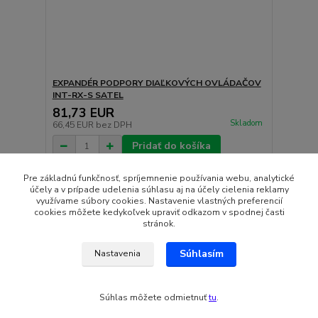
EXPANDÉR PODPORY DIAĽKOVÝCH OVLÁDAČOV
INT-RX-S SATEL
81,73 EUR
Skladom
66,45 EUR
bez DPH
Pridať do košíka
Pre základnú funkčnosť, spríjemnenie používania webu, analytické
účely a v prípade udelenia súhlasu aj na účely cielenia reklamy
strana
z 1
využívame súbory cookies. Nastavenie vlastných preferencií
cookies môžete kedykoľvek upraviť odkazom v spodnej časti
stránok.
Súhlasím
Nastavenia
Súhlas môžete odmietnuť
tu
.
Vytvorené na
Eshop-rychlo.sk