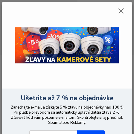
0
ks
EUR
za
0,00 EUR
Menu
Hľadať
Úvod
Poplachy vniknutia
Rádiové kľúčenky a ovládače
Rádiové kľúčenky a ovládače
Upresniť parametre
Ušetrite až 7 % na objednávke
Zanechajte e-mail a získajte 5 % zľavu na objednávky nad 100 €.
Najnovšie
Najlacnejšie
Najdrahšie
Pri platbe prevodom sa automaticky uplatní ďalšia zľava 2 %.
Zľavový kód vám pošleme e-mailom. Skontrolujte si aj priečinok
Zobrazujem 1-17 z 17
Spam alebo Reklamy.
strana
z 1