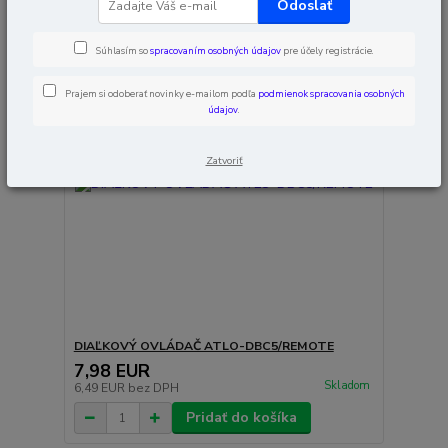
Odoslať
Súhlasím so
spracovaním osobných údajov
pre účely registrácie.
Prajem si odoberať novinky e-mailom podľa
podmienok spracovania osobných
údajov
.
Zatvoriť
DIAĽKOVÝ OVLÁDAČ ATLO-DBC5/REMOTE
7,98 EUR
Skladom
6,49 EUR
bez DPH
Pridať do košíka