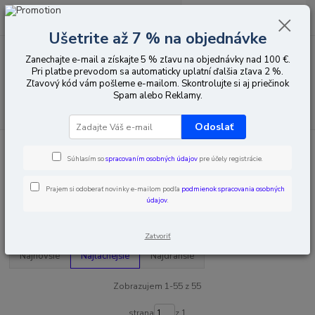
0
ks
EUR
za
0,00 EUR
Ušetrite až 7 % na objednávke
Zanechajte e-mail a získajte 5 % zľavu na objednávky nad 100 €.
Menu
Pri platbe prevodom sa automaticky uplatní ďalšia zľava 2 %.
Zľavový kód vám pošleme e-mailom. Skontrolujte si aj priečinok
Spam alebo Reklamy.
Hľadať
Odoslať
Úvod
Poplachy vniknutia
Sirény
Vonkajšie signalizátory
Súhlasím so
spracovaním osobných údajov
pre účely registrácie.
Vonkajšie signalizátory
Prajem si odoberať novinky e-mailom podľa
podmienok spracovania osobných
údajov
.
Upresniť parametre
Zatvoriť
Najnovšie
Najlacnejšie
Najdrahšie
Zobrazujem 1-55 z 55
strana
z 1