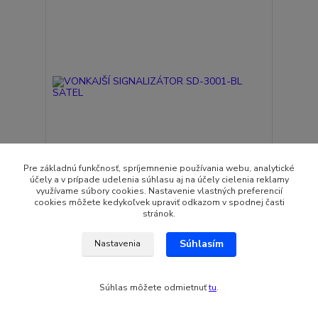
Pre základnú funkčnosť, spríjemnenie používania webu, analytické
účely a v prípade udelenia súhlasu aj na účely cielenia reklamy
využívame súbory cookies. Nastavenie vlastných preferencií
cookies môžete kedykoľvek upraviť odkazom v spodnej časti
VONKAJŠÍ SIGNALIZÁTOR SD-3001-BL SATEL
stránok.
57,08 EUR
Skladom
46,41 EUR
bez DPH
Súhlasím
Nastavenia
Pridať do košíka
Súhlas môžete odmietnuť
tu
.