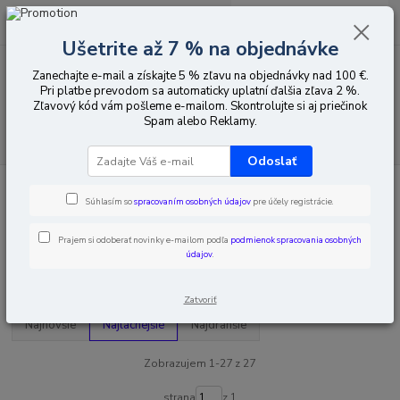
0
ks
EUR
za
0,00 EUR
Ušetrite až 7 % na objednávke
Zanechajte e-mail a získajte 5 % zľavu na objednávky nad 100 €.
Menu
Pri platbe prevodom sa automaticky uplatní ďalšia zľava 2 %.
Zľavový kód vám pošleme e-mailom. Skontrolujte si aj priečinok
Spam alebo Reklamy.
Hľadať
Odoslať
Úvod
Poplachy vniknutia
Sirény
Vnútorné signalizátory
Súhlasím so
spracovaním osobných údajov
pre účely registrácie.
Vnútorné signalizátory
Prajem si odoberať novinky e-mailom podľa
podmienok spracovania osobných
údajov
.
Upresniť parametre
Zatvoriť
Najnovšie
Najlacnejšie
Najdrahšie
Zobrazujem 1-27 z 27
strana
z 1